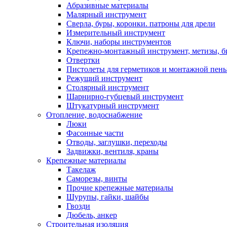
Абразивные материалы
Малярный инструмент
Сверла, буры, коронки. патроны для дрели
Измерительный инструмент
Ключи, наборы инструментов
Крепежно-монтажный инструмент, метизы, 
Отвертки
Пистолеты для герметиков и монтажной пен
Режущий инструмент
Столярный инструмент
Шарнирно-губцевый инструмент
Штукатурный инструмент
Отопление, водоснабжение
Люки
Фасонные части
Отводы, заглушки, переходы
Задвижки, вентиля, краны
Крепежные материалы
Такелаж
Саморезы, винты
Прочие крепежные материалы
Шурупы, гайки, шайбы
Гвозди
Дюбель, анкер
Строительная изоляция