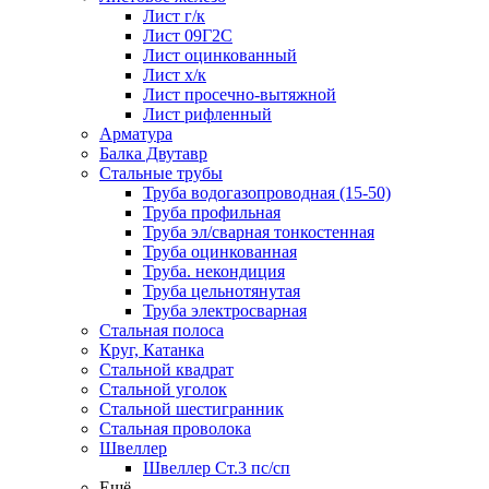
Лист г/к
Лист 09Г2С
Лист оцинкованный
Лист х/к
Лист просечно-вытяжной
Лист рифленный
Арматура
Балка Двутавр
Стальные трубы
Труба водогазопроводная (15-50)
Труба профильная
Труба эл/сварная тонкостенная
Труба оцинкованная
Труба. некондиция
Труба цельнотянутая
Труба электросварная
Стальная полоса
Круг, Катанка
Стальной квадрат
Стальной уголок
Стальной шестигранник
Стальная проволока
Швеллер
Швеллер Ст.3 пс/сп
Ещё