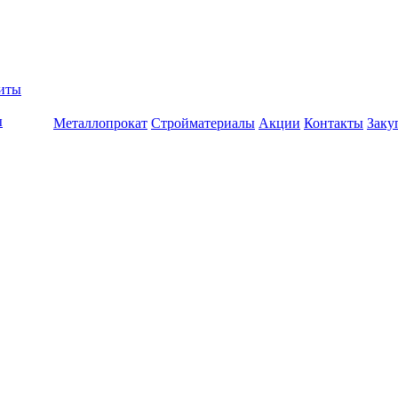
биты
ы
Металлопрокат
Стройматериалы
Акции
Контакты
Заку