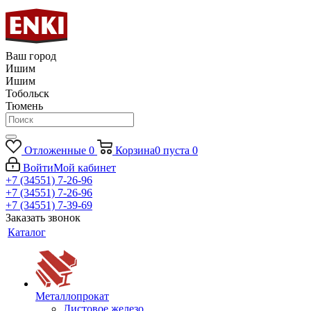
Ваш город
Ишим
Ишим
Тобольск
Тюмень
Отложенные
0
Корзина
0
пуста
0
Войти
Мой кабинет
+7 (34551) 7-26-96
+7 (34551) 7-26-96
+7 (34551) 7-39-69
Заказать звонок
Каталог
Металлопрокат
Листовое железо