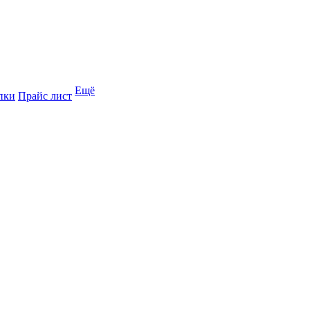
Ещё
пки
Прайс лист