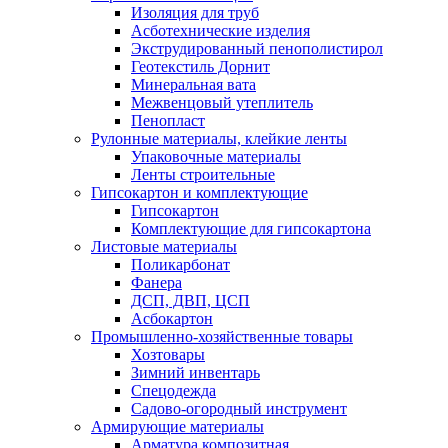
Изоляция для труб
Асботехнические изделия
Экструдированный пенополистирол
Геотекстиль Дорнит
Минеральная вата
Межвенцовый утеплитель
Пенопласт
Рулонные материалы, клейкие ленты
Упаковочные материалы
Ленты строительные
Гипсокартон и комплектующие
Гипсокартон
Комплектующие для гипсокартона
Листовые материалы
Поликарбонат
Фанера
ДСП, ДВП, ЦСП
Асбокартон
Промышленно-хозяйственные товары
Хозтовары
Зимний инвентарь
Спецодежда
Садово-огородный инструмент
Армирующие материалы
Арматура композитная