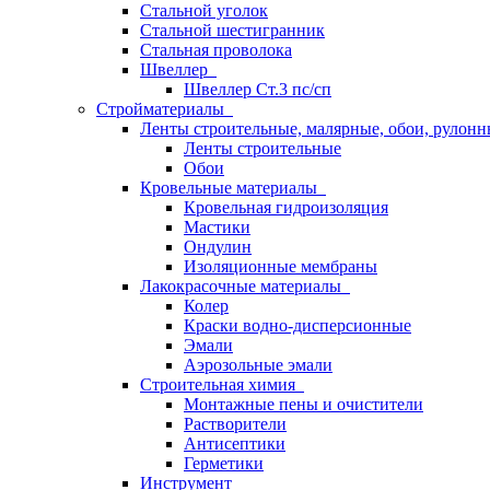
Стальной уголок
Стальной шестигранник
Стальная проволока
Швеллер
Швеллер Ст.3 пс/сп
Стройматериалы
Ленты строительные, малярные, обои, рулон
Ленты строительные
Обои
Кровельные материалы
Кровельная гидроизоляция
Мастики
Ондулин
Изоляционные мембраны
Лакокрасочные материалы
Колер
Краски водно-дисперсионные
Эмали
Аэрозольные эмали
Строительная химия
Монтажные пены и очистители
Растворители
Антисептики
Герметики
Инструмент