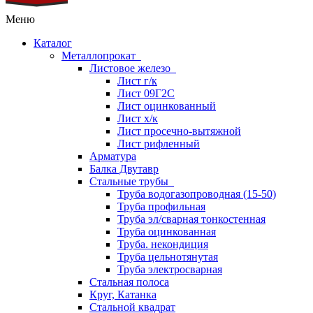
Меню
Каталог
Металлопрокат
Листовое железо
Лист г/к
Лист 09Г2С
Лист оцинкованный
Лист х/к
Лист просечно-вытяжной
Лист рифленный
Арматура
Балка Двутавр
Стальные трубы
Труба водогазопроводная (15-50)
Труба профильная
Труба эл/сварная тонкостенная
Труба оцинкованная
Труба. некондиция
Труба цельнотянутая
Труба электросварная
Стальная полоса
Круг, Катанка
Стальной квадрат