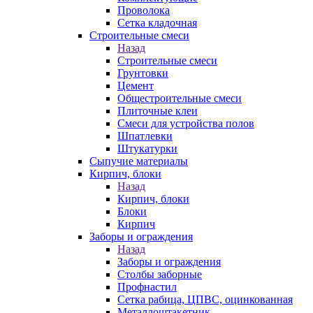
Проволока
Сетка кладочная
Строительные смеси
Назад
Строительные смеси
Грунтовки
Цемент
Общестроительные смеси
Плиточные клеи
Смеси для устройства полов
Шпатлевки
Штукатурки
Сыпучие материалы
Кирпич, блоки
Назад
Кирпич, блоки
Блоки
Кирпич
Заборы и ограждения
Назад
Заборы и ограждения
Столбы заборные
Профнастил
Сетка рабица, ЦПВС, оцинкованная
Металлоштакетник