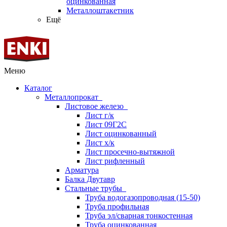
оцинкованная
Металлоштакетник
Ещё
Меню
Каталог
Металлопрокат
Листовое железо
Лист г/к
Лист 09Г2С
Лист оцинкованный
Лист х/к
Лист просечно-вытяжной
Лист рифленный
Арматура
Балка Двутавр
Стальные трубы
Труба водогазопроводная (15-50)
Труба профильная
Труба эл/сварная тонкостенная
Труба оцинкованная