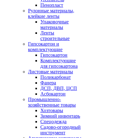
Пенопласт
Рулонные материалы,
клейкие ленты
Упаковочные
материалы
Ленты
строительные
Гипсокартон и
комплектующие
Гипсокартон
Комплектующие
для гипсокартона
Листовые материалы
Поликарбонат
Фанера
ДСП, ДВП, ЦСП
Асбокартон
Промышленно-
хозяйственные товары
Хозтовары
Зимний инвентарь
Спецодежда
Садово-огородный
инструмент