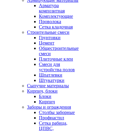
Армирующие материалы
Арматура
композитная
Комплектующие
Проволока
Сетка кладочная
Строительные смеси
Грунтовки
Цемент
Общестроительные
смеси
Плиточные клеи
Смеси для
устройства полов
Шпатлевки
Штукатурки
Сыпучие материалы
Кирпич, блоки
Блоки
Кирпич
Заборы и ограждения
Столбы заборные
Профнастил
Сетка рабица,
ЦПВС,