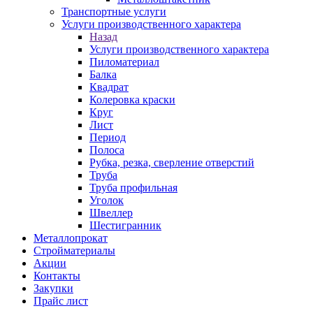
Транспортные услуги
Услуги производственного характера
Назад
Услуги производственного характера
Пиломатериал
Балка
Квадрат
Колеровка краски
Круг
Лист
Период
Полоса
Рубка, резка, сверление отверстий
Труба
Труба профильная
Уголок
Швеллер
Шестигранник
Металлопрокат
Стройматериалы
Акции
Контакты
Закупки
Прайс лист