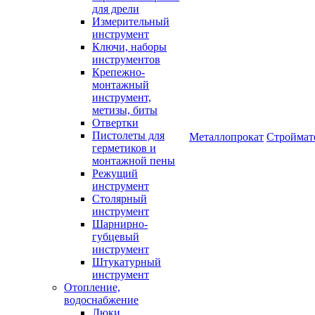
для дрели
Измерительный
инструмент
Ключи, наборы
инструментов
Крепежно-
монтажный
инструмент,
метизы, биты
Отвертки
Пистолеты для
Металлопрокат
Строймат
герметиков и
монтажной пены
Режущий
инструмент
Столярный
инструмент
Шарнирно-
губцевый
инструмент
Штукатурный
инструмент
Отопление,
водоснабжение
Люки