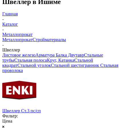
Швеллер в Ишиме
Главная
-
Каталог
-
Металлопрокат
Металлопрокат
Стройматериалы
-
Швеллер
Листовое железо
Арматура
Балка Двутавр
Стальные
трубы
Стальная полоса
Круг, Катанка
Стальной
квадрат
Стальной уголок
Стальной шестигранник
Стальная
проволока
Швеллер Ст.3 пс/сп
Фильтр:
Цена