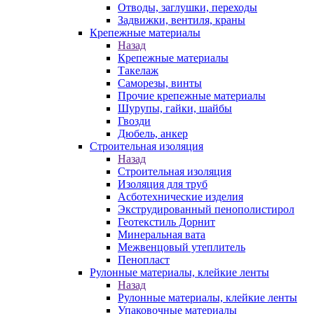
Отводы, заглушки, переходы
Задвижки, вентиля, краны
Крепежные материалы
Назад
Крепежные материалы
Такелаж
Саморезы, винты
Прочие крепежные материалы
Шурупы, гайки, шайбы
Гвозди
Дюбель, анкер
Строительная изоляция
Назад
Строительная изоляция
Изоляция для труб
Асботехнические изделия
Экструдированный пенополистирол
Геотекстиль Дорнит
Минеральная вата
Межвенцовый утеплитель
Пенопласт
Рулонные материалы, клейкие ленты
Назад
Рулонные материалы, клейкие ленты
Упаковочные материалы