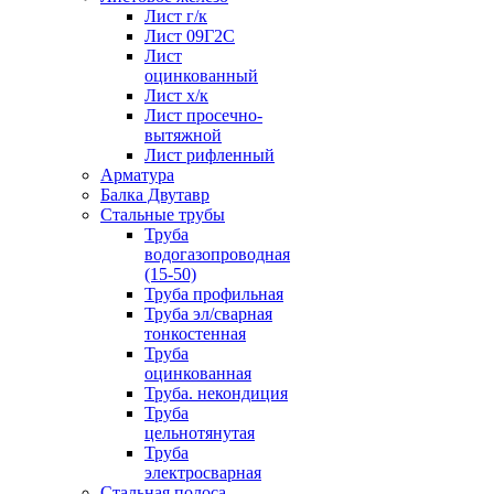
Лист г/к
Лист 09Г2С
Лист
оцинкованный
Лист х/к
Лист просечно-
вытяжной
Лист рифленный
Арматура
Балка Двутавр
Стальные трубы
Труба
водогазопроводная
(15-50)
Труба профильная
Труба эл/сварная
тонкостенная
Труба
оцинкованная
Труба. некондиция
Труба
цельнотянутая
Труба
электросварная
Стальная полоса