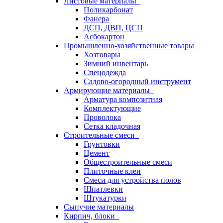
Листовые материалы
Поликарбонат
Фанера
ДСП, ДВП, ЦСП
Асбокартон
Промышленно-хозяйственные товары
Хозтовары
Зимний инвентарь
Спецодежда
Садово-огородный инструмент
Армирующие материалы
Арматура композитная
Комплектующие
Проволока
Сетка кладочная
Строительные смеси
Грунтовки
Цемент
Общестроительные смеси
Плиточные клеи
Смеси для устройства полов
Шпатлевки
Штукатурки
Сыпучие материалы
Кирпич, блоки