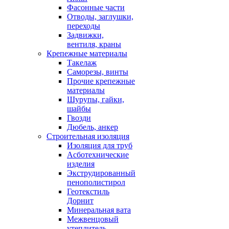
Фасонные части
Отводы, заглушки,
переходы
Задвижки,
вентиля, краны
Крепежные материалы
Такелаж
Саморезы, винты
Прочие крепежные
материалы
Шурупы, гайки,
шайбы
Гвозди
Дюбель, анкер
Строительная изоляция
Изоляция для труб
Асботехнические
изделия
Экструдированный
пенополистирол
Геотекстиль
Дорнит
Минеральная вата
Межвенцовый
утеплитель