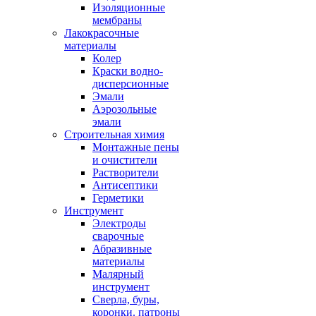
Изоляционные
мембраны
Лакокрасочные
материалы
Колер
Краски водно-
дисперсионные
Эмали
Аэрозольные
эмали
Строительная химия
Монтажные пены
и очистители
Растворители
Антисептики
Герметики
Инструмент
Электроды
сварочные
Абразивные
материалы
Малярный
инструмент
Сверла, буры,
коронки. патроны