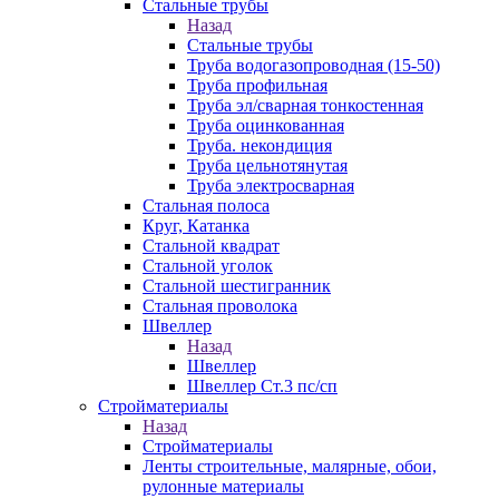
Стальные трубы
Назад
Стальные трубы
Труба водогазопроводная (15-50)
Труба профильная
Труба эл/сварная тонкостенная
Труба оцинкованная
Труба. некондиция
Труба цельнотянутая
Труба электросварная
Стальная полоса
Круг, Катанка
Стальной квадрат
Стальной уголок
Стальной шестигранник
Стальная проволока
Швеллер
Назад
Швеллер
Швеллер Ст.3 пс/сп
Стройматериалы
Назад
Стройматериалы
Ленты строительные, малярные, обои,
рулонные материалы