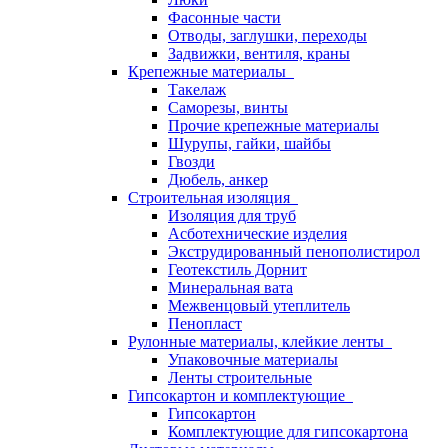
Фасонные части
Отводы, заглушки, переходы
Задвижки, вентиля, краны
Крепежные материалы
Такелаж
Саморезы, винты
Прочие крепежные материалы
Шурупы, гайки, шайбы
Гвозди
Дюбель, анкер
Строительная изоляция
Изоляция для труб
Асботехнические изделия
Экструдированный пенополистирол
Геотекстиль Дорнит
Минеральная вата
Межвенцовый утеплитель
Пенопласт
Рулонные материалы, клейкие ленты
Упаковочные материалы
Ленты строительные
Гипсокартон и комплектующие
Гипсокартон
Комплектующие для гипсокартона