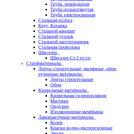
Труба. некондиция
Труба цельнотянутая
Труба электросварная
Стальная полоса
Круг, Катанка
Стальной квадрат
Стальной уголок
Стальной шестигранник
Стальная проволока
Швеллер
Швеллер Ст.3 пс/сп
Стройматериалы
Ленты строительные, малярные, обои,
рулонные материалы
Ленты строительные
Обои
Кровельные материалы
Кровельная гидроизоляция
Мастики
Ондулин
Изоляционные мембраны
Лакокрасочные материалы
Колер
Краски водно-дисперсионные
Эмали