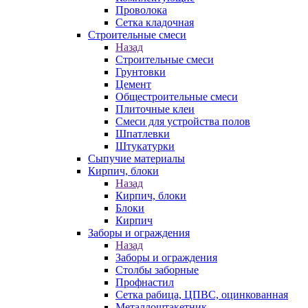
Проволока
Сетка кладочная
Строительные смеси
Назад
Строительные смеси
Грунтовки
Цемент
Общестроительные смеси
Плиточные клеи
Смеси для устройства полов
Шпатлевки
Штукатурки
Сыпучие материалы
Кирпич, блоки
Назад
Кирпич, блоки
Блоки
Кирпич
Заборы и ограждения
Назад
Заборы и ограждения
Столбы заборные
Профнастил
Сетка рабица, ЦПВС, оцинкованная
Металлоштакетник