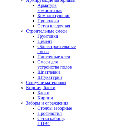
Армирующие материалы
Арматура
композитная
Комплектующие
Проволока
Сетка кладочная
Строительные смеси
Грунтовки
Цемент
Общестроительные
смеси
Плиточные клеи
Смеси для
устройства полов
Шпатлевки
Штукатурки
Сыпучие материалы
Кирпич, блоки
Блоки
Кирпич
Заборы и ограждения
Столбы заборные
Профнастил
Сетка рабица,
ЦПВС,