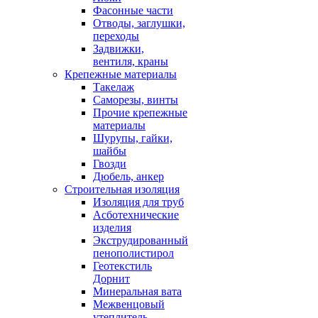
Фасонные части
Отводы, заглушки,
переходы
Задвижки,
вентиля, краны
Крепежные материалы
Такелаж
Саморезы, винты
Прочие крепежные
материалы
Шурупы, гайки,
шайбы
Гвозди
Дюбель, анкер
Строительная изоляция
Изоляция для труб
Асботехнические
изделия
Экструдированный
пенополистирол
Геотекстиль
Дорнит
Минеральная вата
Межвенцовый
утеплитель