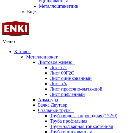
оцинкованная
Металлоштакетник
Ещё
Меню
Каталог
Металлопрокат
Листовое железо
Лист г/к
Лист 09Г2С
Лист оцинкованный
Лист х/к
Лист просечно-вытяжной
Лист рифленный
Арматура
Балка Двутавр
Стальные трубы
Труба водогазопроводная (15-50)
Труба профильная
Труба эл/сварная тонкостенная
Труба оцинкованная