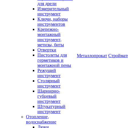
для дрели
Измерительный
инструмент
Ключи, наборы
инструментов
Крепежно-
монтажный
инструмент,
метизы, биты
Отвертки
Пистолеты для
Металлопрокат
Строймат
герметиков и
монтажной пены
Режущий
инструмент
Столярный
инструмент
Шарнирно-
губцевый
инструмент
Штукатурный
инструмент
Отопление,
водоснабжение
Люки