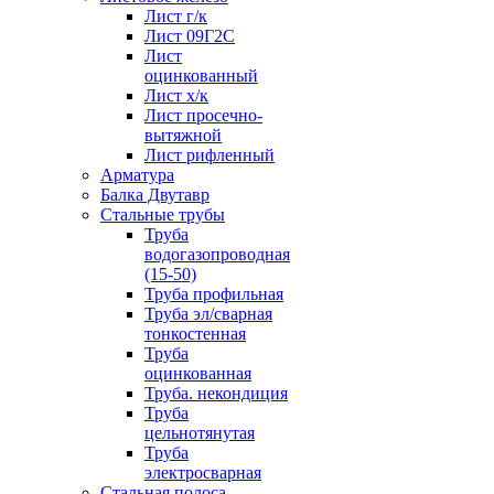
Лист г/к
Лист 09Г2С
Лист
оцинкованный
Лист х/к
Лист просечно-
вытяжной
Лист рифленный
Арматура
Балка Двутавр
Стальные трубы
Труба
водогазопроводная
(15-50)
Труба профильная
Труба эл/сварная
тонкостенная
Труба
оцинкованная
Труба. некондиция
Труба
цельнотянутая
Труба
электросварная
Стальная полоса