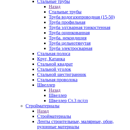
Стальные трубы
Назад
Стальные трубы
Труба водогазопроводная (15-50)
Труба профильная
Труба эл/сварная тонкостенная
Труба оцинкованная
Труба. некондиция
Труба цельнотянутая
Труба электросварная
Стальная полоса
Круг, Катанка
Стальной квадрат
Стальной уголок
Стальной шестигранник
Стальная проволока
Швеллер
Назад
Швеллер
Швеллер Ст.3 пс/сп
Стройматериалы
Назад
Стройматериалы
Ленты строительные, малярные, обои,
рулонные материалы