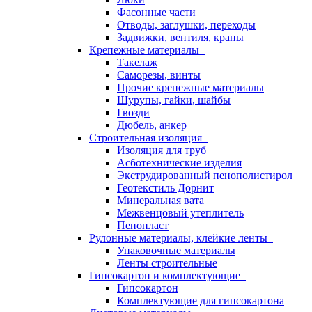
Фасонные части
Отводы, заглушки, переходы
Задвижки, вентиля, краны
Крепежные материалы
Такелаж
Саморезы, винты
Прочие крепежные материалы
Шурупы, гайки, шайбы
Гвозди
Дюбель, анкер
Строительная изоляция
Изоляция для труб
Асботехнические изделия
Экструдированный пенополистирол
Геотекстиль Дорнит
Минеральная вата
Межвенцовый утеплитель
Пенопласт
Рулонные материалы, клейкие ленты
Упаковочные материалы
Ленты строительные
Гипсокартон и комплектующие
Гипсокартон
Комплектующие для гипсокартона