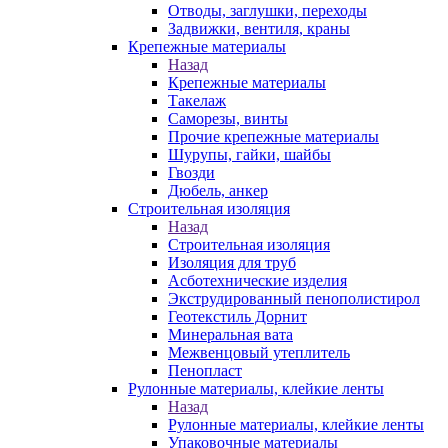
Отводы, заглушки, переходы
Задвижки, вентиля, краны
Крепежные материалы
Назад
Крепежные материалы
Такелаж
Саморезы, винты
Прочие крепежные материалы
Шурупы, гайки, шайбы
Гвозди
Дюбель, анкер
Строительная изоляция
Назад
Строительная изоляция
Изоляция для труб
Асботехнические изделия
Экструдированный пенополистирол
Геотекстиль Дорнит
Минеральная вата
Межвенцовый утеплитель
Пенопласт
Рулонные материалы, клейкие ленты
Назад
Рулонные материалы, клейкие ленты
Упаковочные материалы