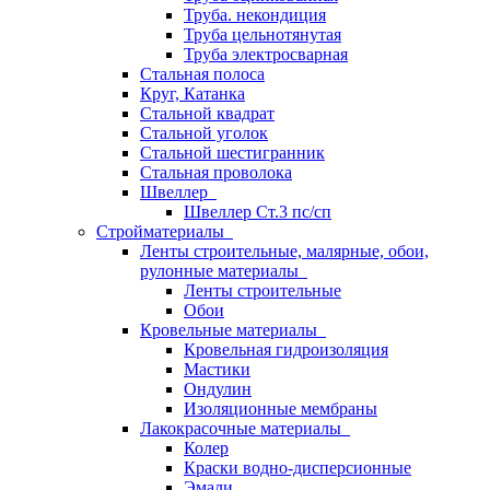
Труба. некондиция
Труба цельнотянутая
Труба электросварная
Стальная полоса
Круг, Катанка
Стальной квадрат
Стальной уголок
Стальной шестигранник
Стальная проволока
Швеллер
Швеллер Ст.3 пс/сп
Стройматериалы
Ленты строительные, малярные, обои,
рулонные материалы
Ленты строительные
Обои
Кровельные материалы
Кровельная гидроизоляция
Мастики
Ондулин
Изоляционные мембраны
Лакокрасочные материалы
Колер
Краски водно-дисперсионные
Эмали