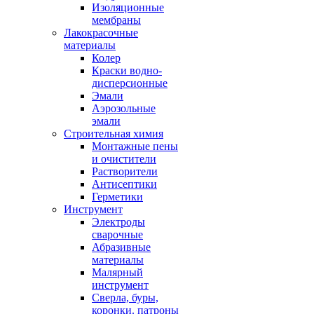
Изоляционные
мембраны
Лакокрасочные
материалы
Колер
Краски водно-
дисперсионные
Эмали
Аэрозольные
эмали
Строительная химия
Монтажные пены
и очистители
Растворители
Антисептики
Герметики
Инструмент
Электроды
сварочные
Абразивные
материалы
Малярный
инструмент
Сверла, буры,
коронки. патроны