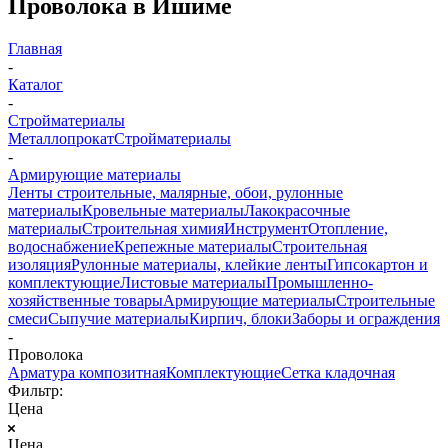
Проволока в Ишиме
Главная
-
Каталог
-
Стройматериалы
Металлопрокат
Стройматериалы
-
Армирующие материалы
Ленты строительные, малярные, обои, рулонные
материалы
Кровельные материалы
Лакокрасочные
материалы
Строительная химия
Инструмент
Отопление,
водоснабжение
Крепежные материалы
Строительная
изоляция
Рулонные материалы, клейкие ленты
Гипсокартон и
комплектующие
Листовые материалы
Промышленно-
хозяйственные товары
Армирующие материалы
Строительные
смеси
Сыпучие материалы
Кирпич, блоки
Заборы и ограждения
-
Проволока
Арматура композитная
Комплектующие
Сетка кладочная
Фильтр:
Цена
Цена