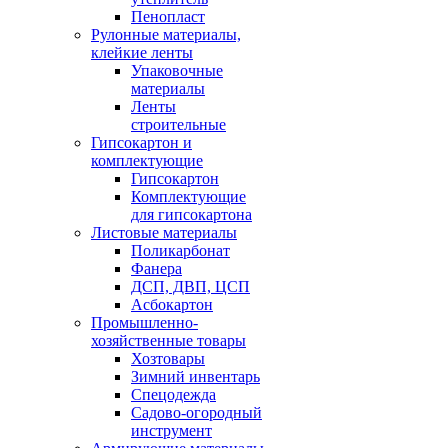
Пенопласт
Рулонные материалы,
клейкие ленты
Упаковочные
материалы
Ленты
строительные
Гипсокартон и
комплектующие
Гипсокартон
Комплектующие
для гипсокартона
Листовые материалы
Поликарбонат
Фанера
ДСП, ДВП, ЦСП
Асбокартон
Промышленно-
хозяйственные товары
Хозтовары
Зимний инвентарь
Спецодежда
Садово-огородный
инструмент