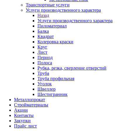
Транспортные услуги
Услуги производственного характера
Назад
Услуги производственного характера
Пиломатериал
Балка
Квадрат
Колеровка краски
Круг
Лист
Период
Полоса
Рубка, резка, сверление отверстий
Труба
Труба профильная
Уголок
Швеллер
Шестигранник
Металлопрокат
Стройматериалы
Акции
Контакты
Закупки
Прайс лист