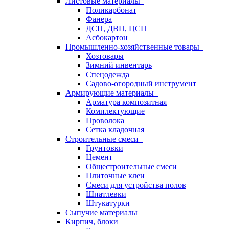
Листовые материалы
Поликарбонат
Фанера
ДСП, ДВП, ЦСП
Асбокартон
Промышленно-хозяйственные товары
Хозтовары
Зимний инвентарь
Спецодежда
Садово-огородный инструмент
Армирующие материалы
Арматура композитная
Комплектующие
Проволока
Сетка кладочная
Строительные смеси
Грунтовки
Цемент
Общестроительные смеси
Плиточные клеи
Смеси для устройства полов
Шпатлевки
Штукатурки
Сыпучие материалы
Кирпич, блоки