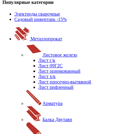
Популярные категории
Электроды сварочные
Садовый инвентарь -15%
Металлопрокат
Листовое железо
Лист г/к
Лист 09Г2С
Лист оцинкованный
Лист х/к
Лист просечно-вытяжной
Лист рифленный
Арматура
Балка Двутавр