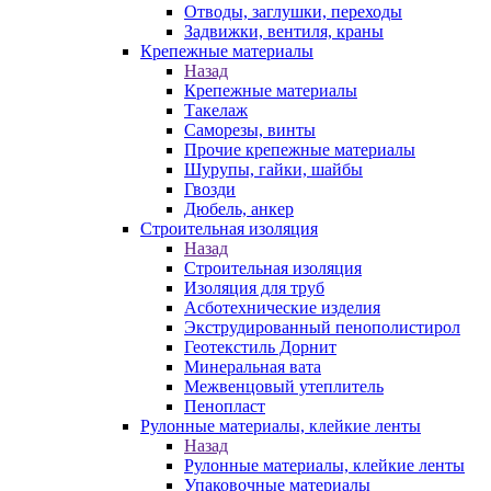
Отводы, заглушки, переходы
Задвижки, вентиля, краны
Крепежные материалы
Назад
Крепежные материалы
Такелаж
Саморезы, винты
Прочие крепежные материалы
Шурупы, гайки, шайбы
Гвозди
Дюбель, анкер
Строительная изоляция
Назад
Строительная изоляция
Изоляция для труб
Асботехнические изделия
Экструдированный пенополистирол
Геотекстиль Дорнит
Минеральная вата
Межвенцовый утеплитель
Пенопласт
Рулонные материалы, клейкие ленты
Назад
Рулонные материалы, клейкие ленты
Упаковочные материалы