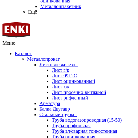
оцинкованная
Металлоштакетник
Ещё
Меню
Каталог
Металлопрокат
Листовое железо
Лист г/к
Лист 09Г2С
Лист оцинкованный
Лист х/к
Лист просечно-вытяжной
Лист рифленный
Арматура
Балка Двутавр
Стальные трубы
Труба водогазопроводная (15-50)
Труба профильная
Труба эл/сварная тонкостенная
Труба оцинкованная