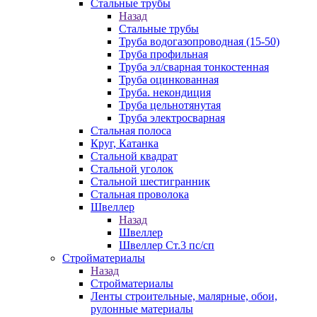
Стальные трубы
Назад
Стальные трубы
Труба водогазопроводная (15-50)
Труба профильная
Труба эл/сварная тонкостенная
Труба оцинкованная
Труба. некондиция
Труба цельнотянутая
Труба электросварная
Стальная полоса
Круг, Катанка
Стальной квадрат
Стальной уголок
Стальной шестигранник
Стальная проволока
Швеллер
Назад
Швеллер
Швеллер Ст.3 пс/сп
Стройматериалы
Назад
Стройматериалы
Ленты строительные, малярные, обои,
рулонные материалы