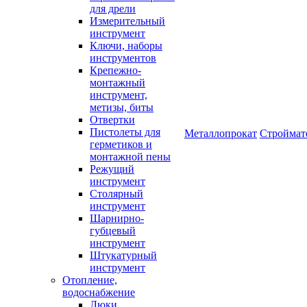
для дрели
Измерительный
инструмент
Ключи, наборы
инструментов
Крепежно-
монтажный
инструмент,
метизы, биты
Отвертки
Пистолеты для
Металлопрокат
Строймат
герметиков и
монтажной пены
Режущий
инструмент
Столярный
инструмент
Шарнирно-
губцевый
инструмент
Штукатурный
инструмент
Отопление,
водоснабжение
Люки