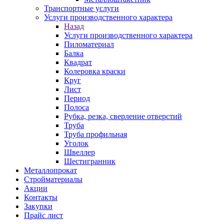
Транспортные услуги
Услуги производственного характера
Назад
Услуги производственного характера
Пиломатериал
Балка
Квадрат
Колеровка краски
Круг
Лист
Период
Полоса
Рубка, резка, сверление отверстий
Труба
Труба профильная
Уголок
Швеллер
Шестигранник
Металлопрокат
Стройматериалы
Акции
Контакты
Закупки
Прайс лист