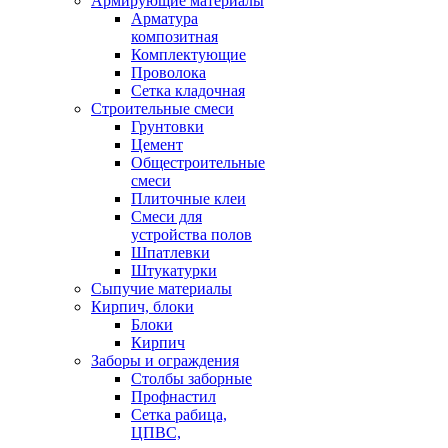
Армирующие материалы
Арматура
композитная
Комплектующие
Проволока
Сетка кладочная
Строительные смеси
Грунтовки
Цемент
Общестроительные
смеси
Плиточные клеи
Смеси для
устройства полов
Шпатлевки
Штукатурки
Сыпучие материалы
Кирпич, блоки
Блоки
Кирпич
Заборы и ограждения
Столбы заборные
Профнастил
Сетка рабица,
ЦПВС,