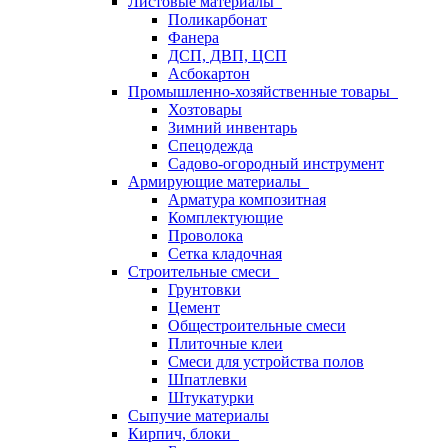
Листовые материалы
Поликарбонат
Фанера
ДСП, ДВП, ЦСП
Асбокартон
Промышленно-хозяйственные товары
Хозтовары
Зимний инвентарь
Спецодежда
Садово-огородный инструмент
Армирующие материалы
Арматура композитная
Комплектующие
Проволока
Сетка кладочная
Строительные смеси
Грунтовки
Цемент
Общестроительные смеси
Плиточные клеи
Смеси для устройства полов
Шпатлевки
Штукатурки
Сыпучие материалы
Кирпич, блоки