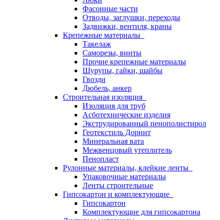
Фасонные части
Отводы, заглушки, переходы
Задвижки, вентиля, краны
Крепежные материалы
Такелаж
Саморезы, винты
Прочие крепежные материалы
Шурупы, гайки, шайбы
Гвозди
Дюбель, анкер
Строительная изоляция
Изоляция для труб
Асботехнические изделия
Экструдированный пенополистирол
Геотекстиль Дорнит
Минеральная вата
Межвенцовый утеплитель
Пенопласт
Рулонные материалы, клейкие ленты
Упаковочные материалы
Ленты строительные
Гипсокартон и комплектующие
Гипсокартон
Комплектующие для гипсокартона