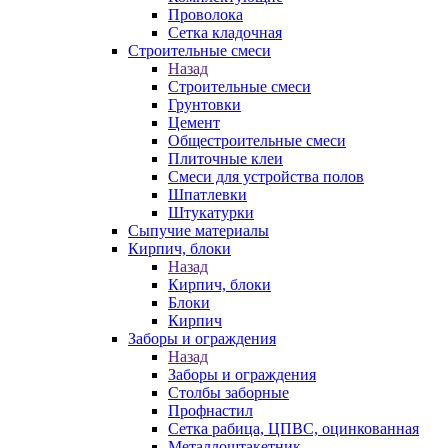
Проволока
Сетка кладочная
Строительные смеси
Назад
Строительные смеси
Грунтовки
Цемент
Общестроительные смеси
Плиточные клеи
Смеси для устройства полов
Шпатлевки
Штукатурки
Сыпучие материалы
Кирпич, блоки
Назад
Кирпич, блоки
Блоки
Кирпич
Заборы и ограждения
Назад
Заборы и ограждения
Столбы заборные
Профнастил
Сетка рабица, ЦПВС, оцинкованная
Металлоштакетник