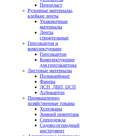
Пенопласт
Рулонные материалы,
клейкие ленты
Упаковочные
материалы
Ленты
строительные
Гипсокартон и
комплектующие
Гипсокартон
Комплектующие
для гипсокартона
Листовые материалы
Поликарбонат
Фанера
ДСП, ДВП, ЦСП
Асбокартон
Промышленно-
хозяйственные товары
Хозтовары
Зимний инвентарь
Спецодежда
Садово-огородный
инструмент