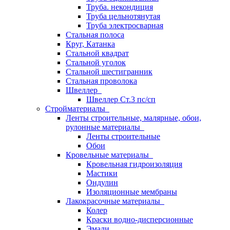
Труба. некондиция
Труба цельнотянутая
Труба электросварная
Стальная полоса
Круг, Катанка
Стальной квадрат
Стальной уголок
Стальной шестигранник
Стальная проволока
Швеллер
Швеллер Ст.3 пс/сп
Стройматериалы
Ленты строительные, малярные, обои,
рулонные материалы
Ленты строительные
Обои
Кровельные материалы
Кровельная гидроизоляция
Мастики
Ондулин
Изоляционные мембраны
Лакокрасочные материалы
Колер
Краски водно-дисперсионные
Эмали