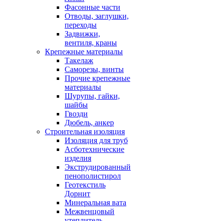
Фасонные части
Отводы, заглушки,
переходы
Задвижки,
вентиля, краны
Крепежные материалы
Такелаж
Саморезы, винты
Прочие крепежные
материалы
Шурупы, гайки,
шайбы
Гвозди
Дюбель, анкер
Строительная изоляция
Изоляция для труб
Асботехнические
изделия
Экструдированный
пенополистирол
Геотекстиль
Дорнит
Минеральная вата
Межвенцовый
утеплитель