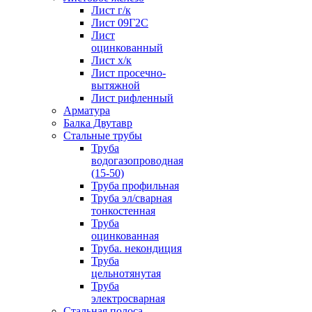
Лист г/к
Лист 09Г2С
Лист
оцинкованный
Лист х/к
Лист просечно-
вытяжной
Лист рифленный
Арматура
Балка Двутавр
Стальные трубы
Труба
водогазопроводная
(15-50)
Труба профильная
Труба эл/сварная
тонкостенная
Труба
оцинкованная
Труба. некондиция
Труба
цельнотянутая
Труба
электросварная
Стальная полоса