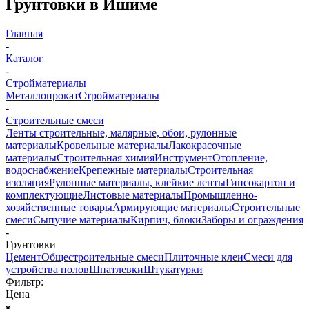
Грунтовки в Ишиме
Главная
-
Каталог
-
Стройматериалы
Металлопрокат
Стройматериалы
-
Строительные смеси
Ленты строительные, малярные, обои, рулонные
материалы
Кровельные материалы
Лакокрасочные
материалы
Строительная химия
Инструмент
Отопление,
водоснабжение
Крепежные материалы
Строительная
изоляция
Рулонные материалы, клейкие ленты
Гипсокартон и
комплектующие
Листовые материалы
Промышленно-
хозяйственные товары
Армирующие материалы
Строительные
смеси
Сыпучие материалы
Кирпич, блоки
Заборы и ограждения
-
Грунтовки
Цемент
Общестроительные смеси
Плиточные клеи
Смеси для
устройства полов
Шпатлевки
Штукатурки
Фильтр:
Цена