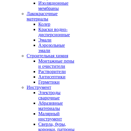
Изоляционные
мембраны
Лакокрасочные
материалы
Колер
Краски водно-
дисперсионные
Эмали
Аэрозольные
эмали
Строительная химия
Монтажные пены
и очистители
Растворители
Антисептики
Герметики
Инструмент
Электроды
сварочные
Абразивные
материалы
Малярный
инструмент
Сверла, буры,
коронки. патроны