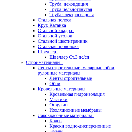
Труба. некондиция
Труба цельнотянутая
Труба электросварная
Стальная полоса
Круг, Катанка
Стальной квадрат
Стальной уголок
Стальной шестигранник
Стальная проволока
Швеллер
Швеллер Ст.3 пс/сп
Стройматериалы
Ленты строительные, малярные, обои,
рулонные материалы
Ленты строительные
Обои
Кровельные материалы
Кровельная гидроизоляция
Мастики
Ондулин
Изоляционные мембраны
Лакокрасочные материалы
Колер
Краски водно-дисперсионные
Эмали