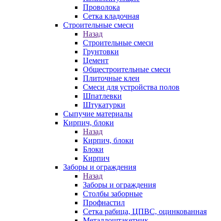
Проволока
Сетка кладочная
Строительные смеси
Назад
Строительные смеси
Грунтовки
Цемент
Общестроительные смеси
Плиточные клеи
Смеси для устройства полов
Шпатлевки
Штукатурки
Сыпучие материалы
Кирпич, блоки
Назад
Кирпич, блоки
Блоки
Кирпич
Заборы и ограждения
Назад
Заборы и ограждения
Столбы заборные
Профнастил
Сетка рабица, ЦПВС, оцинкованная
Металлоштакетник