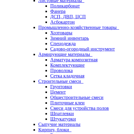
Листовые материалы
Поликарбонат
Фанера
ДСП, ДВП, ЦСП
Асбокартон
Промышленно-хозяйственные товары
Хозтовары
Зимний инвентарь
Спецодежда
Садово-огородный инструмент
Армирующие материалы
Арматура композитная
Комплектующие
Проволока
Сетка кладочная
Строительные смеси
Грунтовки
Цемент
Общестроительные смеси
Плиточные клеи
Смеси для устройства полов
Шпатлевки
Штукатурки
Сыпучие материалы
Кирпич, блоки