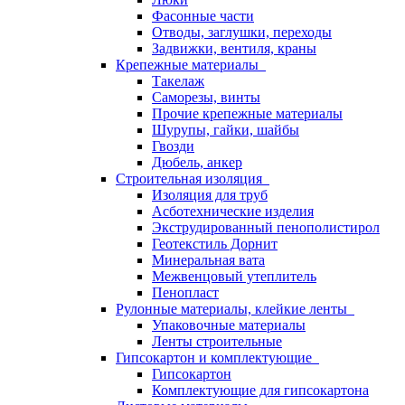
Фасонные части
Отводы, заглушки, переходы
Задвижки, вентиля, краны
Крепежные материалы
Такелаж
Саморезы, винты
Прочие крепежные материалы
Шурупы, гайки, шайбы
Гвозди
Дюбель, анкер
Строительная изоляция
Изоляция для труб
Асботехнические изделия
Экструдированный пенополистирол
Геотекстиль Дорнит
Минеральная вата
Межвенцовый утеплитель
Пенопласт
Рулонные материалы, клейкие ленты
Упаковочные материалы
Ленты строительные
Гипсокартон и комплектующие
Гипсокартон
Комплектующие для гипсокартона