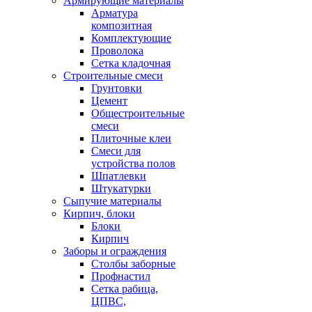
Армирующие материалы
Арматура
композитная
Комплектующие
Проволока
Сетка кладочная
Строительные смеси
Грунтовки
Цемент
Общестроительные
смеси
Плиточные клеи
Смеси для
устройства полов
Шпатлевки
Штукатурки
Сыпучие материалы
Кирпич, блоки
Блоки
Кирпич
Заборы и ограждения
Столбы заборные
Профнастил
Сетка рабица,
ЦПВС,