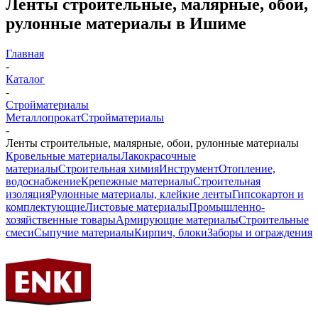
Ленты строительные, малярные, обои,
рулонные материалы в Ишиме
Главная
-
Каталог
-
Стройматериалы
Металлопрокат
Стройматериалы
-
Ленты строительные, малярные, обои, рулонные материалы
Кровельные материалы
Лакокрасочные
материалы
Строительная химия
Инструмент
Отопление,
водоснабжение
Крепежные материалы
Строительная
изоляция
Рулонные материалы, клейкие ленты
Гипсокартон и
комплектующие
Листовые материалы
Промышленно-
хозяйственные товары
Армирующие материалы
Строительные
смеси
Сыпучие материалы
Кирпич, блоки
Заборы и ограждения