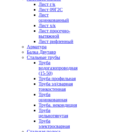
Лист г/к
Лист 09Г2С
Лист
оцинкованный
Лист х/к
Лист просечно-
вытяжной
Лист рифленный
Арматура
Балка Двутавр
Стальные трубы
Труба
водогазопроводная
(15-50)
Труба профильная
Труба эл/сварная
тонкостенная
Труба
оцинкованная
Труба. некондиция
Труба
цельнотянутая
Труба
электросварная
Стальная полоса