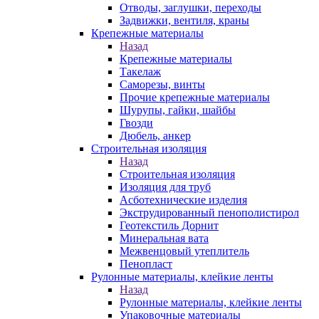
Отводы, заглушки, переходы
Задвижки, вентиля, краны
Крепежные материалы
Назад
Крепежные материалы
Такелаж
Саморезы, винты
Прочие крепежные материалы
Шурупы, гайки, шайбы
Гвозди
Дюбель, анкер
Строительная изоляция
Назад
Строительная изоляция
Изоляция для труб
Асботехнические изделия
Экструдированный пенополистирол
Геотекстиль Дорнит
Минеральная вата
Межвенцовый утеплитель
Пенопласт
Рулонные материалы, клейкие ленты
Назад
Рулонные материалы, клейкие ленты
Упаковочные материалы