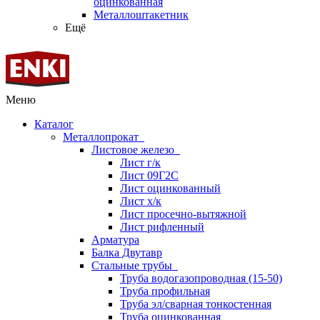
оцинкованная
Металлоштакетник
Ещё
Меню
Каталог
Металлопрокат
Листовое железо
Лист г/к
Лист 09Г2С
Лист оцинкованный
Лист х/к
Лист просечно-вытяжной
Лист рифленный
Арматура
Балка Двутавр
Стальные трубы
Труба водогазопроводная (15-50)
Труба профильная
Труба эл/сварная тонкостенная
Труба оцинкованная