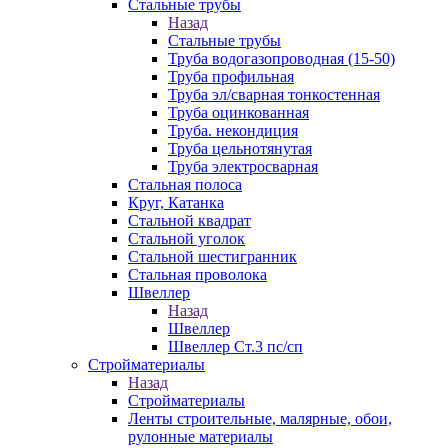
Стальные трубы
Назад
Стальные трубы
Труба водогазопроводная (15-50)
Труба профильная
Труба эл/сварная тонкостенная
Труба оцинкованная
Труба. некондиция
Труба цельнотянутая
Труба электросварная
Стальная полоса
Круг, Катанка
Стальной квадрат
Стальной уголок
Стальной шестигранник
Стальная проволока
Швеллер
Назад
Швеллер
Швеллер Ст.3 пс/сп
Стройматериалы
Назад
Стройматериалы
Ленты строительные, малярные, обои,
рулонные материалы