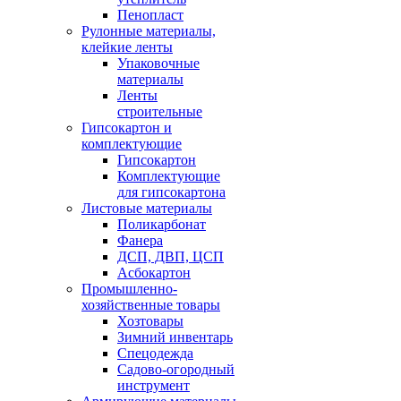
Пенопласт
Рулонные материалы,
клейкие ленты
Упаковочные
материалы
Ленты
строительные
Гипсокартон и
комплектующие
Гипсокартон
Комплектующие
для гипсокартона
Листовые материалы
Поликарбонат
Фанера
ДСП, ДВП, ЦСП
Асбокартон
Промышленно-
хозяйственные товары
Хозтовары
Зимний инвентарь
Спецодежда
Садово-огородный
инструмент