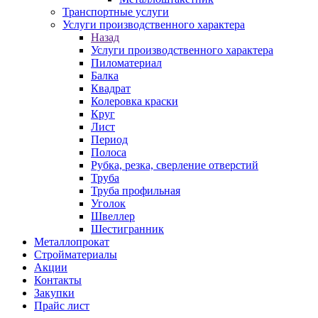
Транспортные услуги
Услуги производственного характера
Назад
Услуги производственного характера
Пиломатериал
Балка
Квадрат
Колеровка краски
Круг
Лист
Период
Полоса
Рубка, резка, сверление отверстий
Труба
Труба профильная
Уголок
Швеллер
Шестигранник
Металлопрокат
Стройматериалы
Акции
Контакты
Закупки
Прайс лист