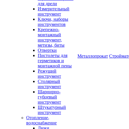
для дрели
Измерительный
инструмент
Ключи, наборы
инструментов
Крепежно-
монтажный
инструмент,
метизы, биты
Отвертки
Пистолеты для
Металлопрокат
Строймат
герметиков и
монтажной пены
Режущий
инструмент
Столярный
инструмент
Шарнирно-
губцевый
инструмент
Штукатурный
инструмент
Отопление,
водоснабжение
Люки