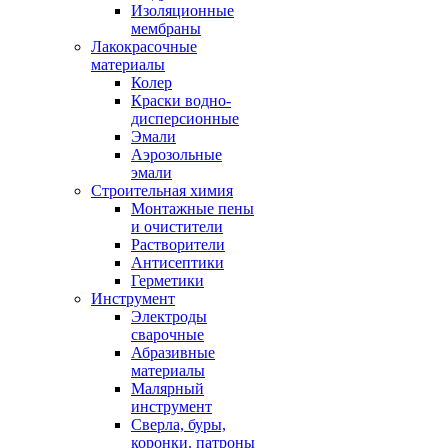
Изоляционные
мембраны
Лакокрасочные
материалы
Колер
Краски водно-
дисперсионные
Эмали
Аэрозольные
эмали
Строительная химия
Монтажные пены
и очистители
Растворители
Антисептики
Герметики
Инструмент
Электроды
сварочные
Абразивные
материалы
Малярный
инструмент
Сверла, буры,
коронки. патроны