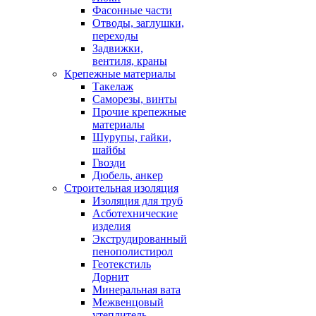
Фасонные части
Отводы, заглушки,
переходы
Задвижки,
вентиля, краны
Крепежные материалы
Такелаж
Саморезы, винты
Прочие крепежные
материалы
Шурупы, гайки,
шайбы
Гвозди
Дюбель, анкер
Строительная изоляция
Изоляция для труб
Асботехнические
изделия
Экструдированный
пенополистирол
Геотекстиль
Дорнит
Минеральная вата
Межвенцовый
утеплитель