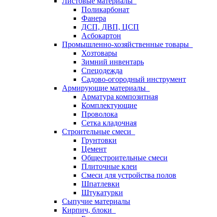
Листовые материалы
Поликарбонат
Фанера
ДСП, ДВП, ЦСП
Асбокартон
Промышленно-хозяйственные товары
Хозтовары
Зимний инвентарь
Спецодежда
Садово-огородный инструмент
Армирующие материалы
Арматура композитная
Комплектующие
Проволока
Сетка кладочная
Строительные смеси
Грунтовки
Цемент
Общестроительные смеси
Плиточные клеи
Смеси для устройства полов
Шпатлевки
Штукатурки
Сыпучие материалы
Кирпич, блоки