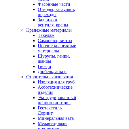
Фасонные части
Отводы, заглушки,
переходы
Задвижки,
вентиля, краны
Крепежные материалы
Такелаж
Саморезы, винты
Прочие крепежные
материалы
Шурупы, гайки,
шайбы
Гвозди
Дюбель, анкер
Строительная изоляция
Изоляция для труб
Асботехнические
изделия
Экструдированный
пенополистирол
Геотекстиль
Дорнит
Минеральная вата
Межвенцовый
утеплитель