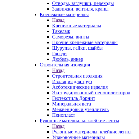
Отводы, заглушки, переходы
Задвижки, вентиля, краны
Крепежные материалы
Назад
Крепежные материалы
Такелаж
Саморезы, винты
Прочие крепежные материалы
Шурупы, гайки, шайбы
Гвозди
Дюбель, анкер
Строительная изоляция
Назад
Строительная изоляция
Изоляция для труб
Асботехнические изделия
Экструдированный пенополистирол
Геотекстиль Дорнит
Минеральная вата
Межвенцовый утеплитель
Пенопласт
Рулонные материалы, клейкие ленты
Назад
Рулонные материалы, клейкие ленты
Упаковочные материалы