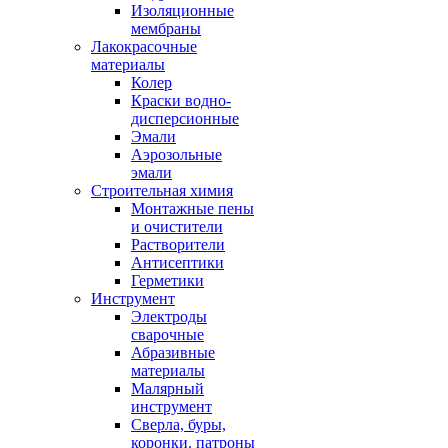
Изоляционные
мембраны
Лакокрасочные
материалы
Колер
Краски водно-
дисперсионные
Эмали
Аэрозольные
эмали
Строительная химия
Монтажные пены
и очистители
Растворители
Антисептики
Герметики
Инструмент
Электроды
сварочные
Абразивные
материалы
Малярный
инструмент
Сверла, буры,
коронки. патроны