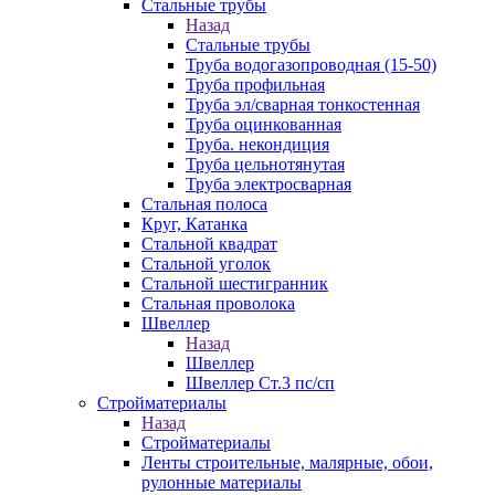
Стальные трубы
Назад
Стальные трубы
Труба водогазопроводная (15-50)
Труба профильная
Труба эл/сварная тонкостенная
Труба оцинкованная
Труба. некондиция
Труба цельнотянутая
Труба электросварная
Стальная полоса
Круг, Катанка
Стальной квадрат
Стальной уголок
Стальной шестигранник
Стальная проволока
Швеллер
Назад
Швеллер
Швеллер Ст.3 пс/сп
Стройматериалы
Назад
Стройматериалы
Ленты строительные, малярные, обои,
рулонные материалы