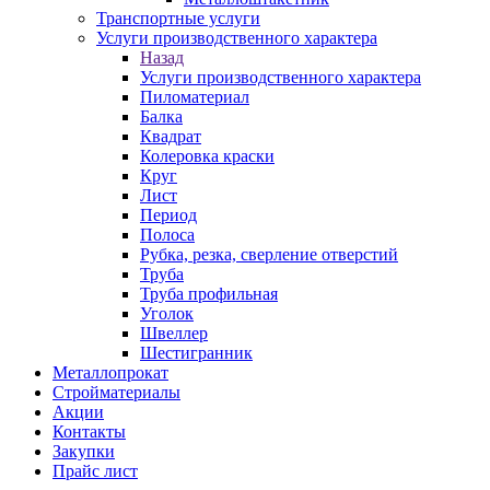
Транспортные услуги
Услуги производственного характера
Назад
Услуги производственного характера
Пиломатериал
Балка
Квадрат
Колеровка краски
Круг
Лист
Период
Полоса
Рубка, резка, сверление отверстий
Труба
Труба профильная
Уголок
Швеллер
Шестигранник
Металлопрокат
Стройматериалы
Акции
Контакты
Закупки
Прайс лист