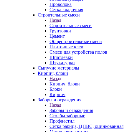
Проволока
Сетка кладочная
Строительные смеси
Назад
Строительные смеси
Грунтовки
Цемент
Общестроительные смеси
Плиточные клеи
Смеси для устройства полов
Шпатлевки
Штукатурки
Сыпучие материалы
Кирпич, блоки
Назад
Кирпич, блоки
Блоки
Кирпич
Заборы и ограждения
Назад
Заборы и ограждения
Столбы заборные
Профнастил
Сетка рабица, ЦПВС, оцинкованная
Металлоштакетник