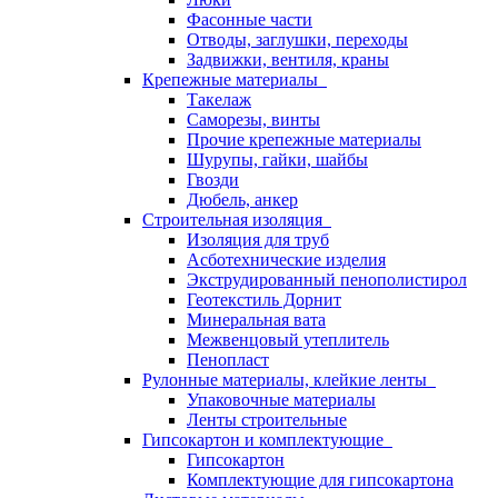
Фасонные части
Отводы, заглушки, переходы
Задвижки, вентиля, краны
Крепежные материалы
Такелаж
Саморезы, винты
Прочие крепежные материалы
Шурупы, гайки, шайбы
Гвозди
Дюбель, анкер
Строительная изоляция
Изоляция для труб
Асботехнические изделия
Экструдированный пенополистирол
Геотекстиль Дорнит
Минеральная вата
Межвенцовый утеплитель
Пенопласт
Рулонные материалы, клейкие ленты
Упаковочные материалы
Ленты строительные
Гипсокартон и комплектующие
Гипсокартон
Комплектующие для гипсокартона