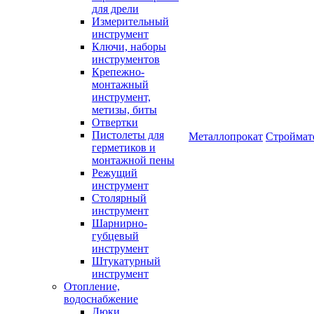
для дрели
Измерительный
инструмент
Ключи, наборы
инструментов
Крепежно-
монтажный
инструмент,
метизы, биты
Отвертки
Пистолеты для
Металлопрокат
Строймат
герметиков и
монтажной пены
Режущий
инструмент
Столярный
инструмент
Шарнирно-
губцевый
инструмент
Штукатурный
инструмент
Отопление,
водоснабжение
Люки