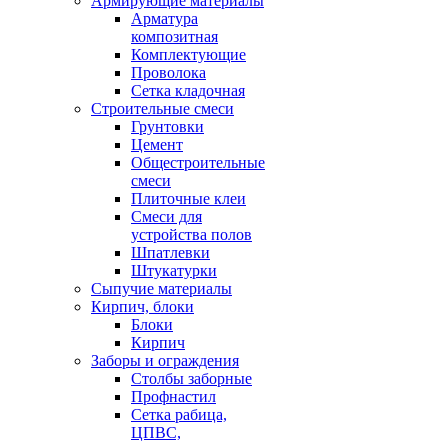
Армирующие материалы
Арматура
композитная
Комплектующие
Проволока
Сетка кладочная
Строительные смеси
Грунтовки
Цемент
Общестроительные
смеси
Плиточные клеи
Смеси для
устройства полов
Шпатлевки
Штукатурки
Сыпучие материалы
Кирпич, блоки
Блоки
Кирпич
Заборы и ограждения
Столбы заборные
Профнастил
Сетка рабица,
ЦПВС,