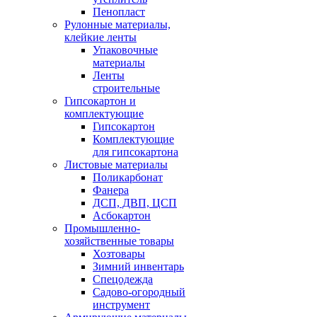
Пенопласт
Рулонные материалы,
клейкие ленты
Упаковочные
материалы
Ленты
строительные
Гипсокартон и
комплектующие
Гипсокартон
Комплектующие
для гипсокартона
Листовые материалы
Поликарбонат
Фанера
ДСП, ДВП, ЦСП
Асбокартон
Промышленно-
хозяйственные товары
Хозтовары
Зимний инвентарь
Спецодежда
Садово-огородный
инструмент