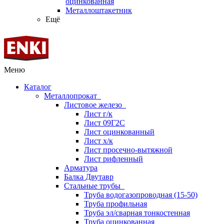
оцинкованная
Металлоштакетник
Ещё
Меню
Каталог
Металлопрокат
Листовое железо
Лист г/к
Лист 09Г2С
Лист оцинкованный
Лист х/к
Лист просечно-вытяжной
Лист рифленный
Арматура
Балка Двутавр
Стальные трубы
Труба водогазопроводная (15-50)
Труба профильная
Труба эл/сварная тонкостенная
Труба оцинкованная