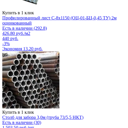
Купить в 1 клик
Профилированный лист С-8х1150 (ОЦ-01-БЦ-0,45 ТУ) 2м
оцинкованный
Есть в наличии (292.8)
426.80
руб.
/м2
440
руб.
-
3
%
Экономия
13.20
руб.
Купить в 1 клик
Столб для забора 3,0м (труба 73/5,5 НКТ)
Есть в наличии (30)
1 503.50
руб.
/шт