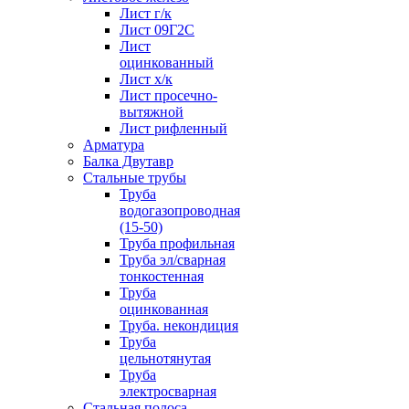
Лист г/к
Лист 09Г2С
Лист
оцинкованный
Лист х/к
Лист просечно-
вытяжной
Лист рифленный
Арматура
Балка Двутавр
Стальные трубы
Труба
водогазопроводная
(15-50)
Труба профильная
Труба эл/сварная
тонкостенная
Труба
оцинкованная
Труба. некондиция
Труба
цельнотянутая
Труба
электросварная
Стальная полоса