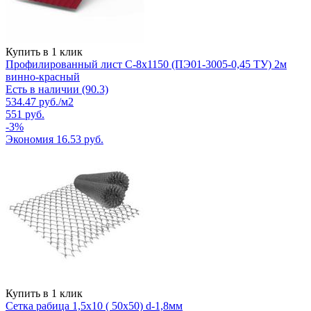
Купить в 1 клик
Профилированный лист С-8х1150 (ПЭ01-3005-0,45 ТУ) 2м
винно-красный
Есть в наличии (90.3)
534.47
руб.
/м2
551
руб.
-
3
%
Экономия
16.53
руб.
Купить в 1 клик
Сетка рабица 1,5х10 ( 50х50) d-1,8мм