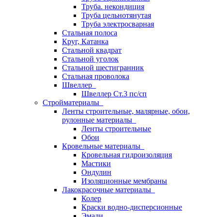
Труба. некондиция
Труба цельнотянутая
Труба электросварная
Стальная полоса
Круг, Катанка
Стальной квадрат
Стальной уголок
Стальной шестигранник
Стальная проволока
Швеллер
Швеллер Ст.3 пс/сп
Стройматериалы
Ленты строительные, малярные, обои,
рулонные материалы
Ленты строительные
Обои
Кровельные материалы
Кровельная гидроизоляция
Мастики
Ондулин
Изоляционные мембраны
Лакокрасочные материалы
Колер
Краски водно-дисперсионные
Эмали