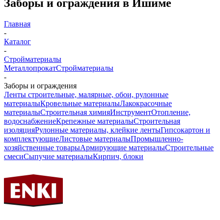
Заборы и ограждения в Ишиме
Главная
-
Каталог
-
Стройматериалы
Металлопрокат
Стройматериалы
-
Заборы и ограждения
Ленты строительные, малярные, обои, рулонные
материалы
Кровельные материалы
Лакокрасочные
материалы
Строительная химия
Инструмент
Отопление,
водоснабжение
Крепежные материалы
Строительная
изоляция
Рулонные материалы, клейкие ленты
Гипсокартон и
комплектующие
Листовые материалы
Промышленно-
хозяйственные товары
Армирующие материалы
Строительные
смеси
Сыпучие материалы
Кирпич, блоки