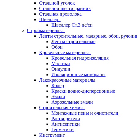
Стальной уголок
Стальной шестигранник
Стальная проволока
Швеллер
Швеллер Ст.3 пс/сп
Стройматериалы
Ленты строительные, малярные, обои, рулон
Ленты строительные
Обои
Кровельные материалы
Кровельная гидроизоляция
Мастики
Ондулин
Изоляционные мембраны
Лакокрасочные материалы
Колер
Краски водно-дисперсионные
Эмали
Аэрозольные эмали
Строительная химия
Монтажные пены и очистители
Растворители
Антисептики
Герметики
Инструмент