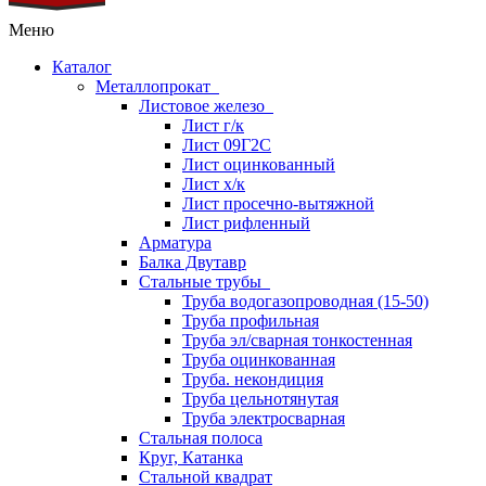
Меню
Каталог
Металлопрокат
Листовое железо
Лист г/к
Лист 09Г2С
Лист оцинкованный
Лист х/к
Лист просечно-вытяжной
Лист рифленный
Арматура
Балка Двутавр
Стальные трубы
Труба водогазопроводная (15-50)
Труба профильная
Труба эл/сварная тонкостенная
Труба оцинкованная
Труба. некондиция
Труба цельнотянутая
Труба электросварная
Стальная полоса
Круг, Катанка
Стальной квадрат