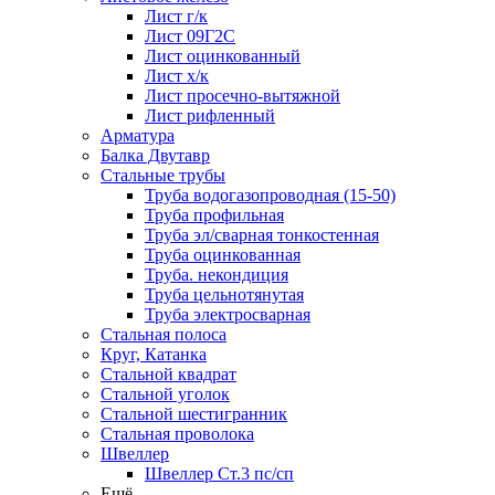
Лист г/к
Лист 09Г2С
Лист оцинкованный
Лист х/к
Лист просечно-вытяжной
Лист рифленный
Арматура
Балка Двутавр
Стальные трубы
Труба водогазопроводная (15-50)
Труба профильная
Труба эл/сварная тонкостенная
Труба оцинкованная
Труба. некондиция
Труба цельнотянутая
Труба электросварная
Стальная полоса
Круг, Катанка
Стальной квадрат
Стальной уголок
Стальной шестигранник
Стальная проволока
Швеллер
Швеллер Ст.3 пс/сп
Ещё