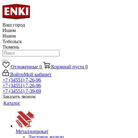
Ваш город
Ишим
Ишим
Тобольск
Тюмень
Отложенные
0
Корзина
0
пуста
0
Войти
Мой кабинет
+7 (34551) 7-26-96
+7 (34551) 7-26-96
+7 (34551) 7-39-69
Заказать звонок
Каталог
Металлопрокат
Листовое железо