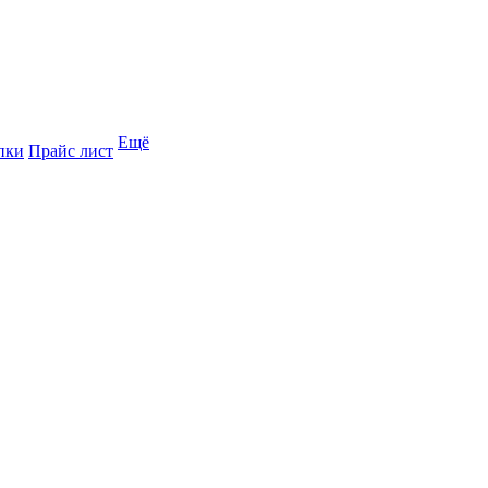
Ещё
пки
Прайс лист