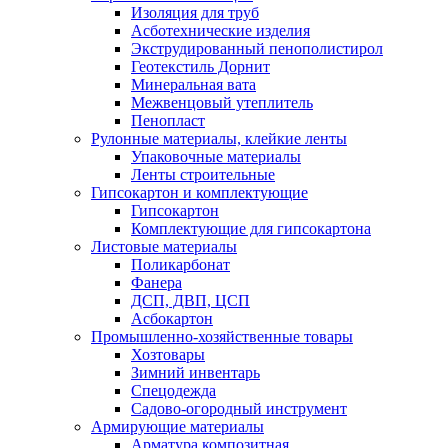
Изоляция для труб
Асботехнические изделия
Экструдированный пенополистирол
Геотекстиль Дорнит
Минеральная вата
Межвенцовый утеплитель
Пенопласт
Рулонные материалы, клейкие ленты
Упаковочные материалы
Ленты строительные
Гипсокартон и комплектующие
Гипсокартон
Комплектующие для гипсокартона
Листовые материалы
Поликарбонат
Фанера
ДСП, ДВП, ЦСП
Асбокартон
Промышленно-хозяйственные товары
Хозтовары
Зимний инвентарь
Спецодежда
Садово-огородный инструмент
Армирующие материалы
Арматура композитная