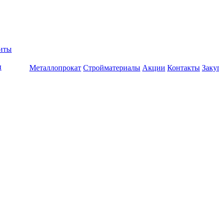
биты
ы
Металлопрокат
Стройматериалы
Акции
Контакты
Заку