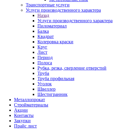
Транспортные услуги
Услуги производственного характера
Назад
Услуги производственного характера
Пиломатериал
Балка
Квадрат
Колеровка краски
Круг
Лист
Период
Полоса
Рубка, резка, сверление отверстий
Труба
Труба профильная
Уголок
Швеллер
Шестигранник
Металлопрокат
Стройматериалы
Акции
Контакты
Закупки
Прайс лист