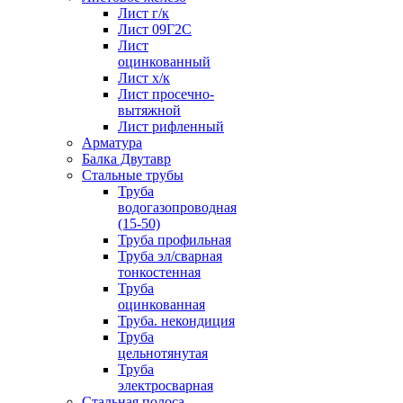
Лист г/к
Лист 09Г2С
Лист
оцинкованный
Лист х/к
Лист просечно-
вытяжной
Лист рифленный
Арматура
Балка Двутавр
Стальные трубы
Труба
водогазопроводная
(15-50)
Труба профильная
Труба эл/сварная
тонкостенная
Труба
оцинкованная
Труба. некондиция
Труба
цельнотянутая
Труба
электросварная
Стальная полоса