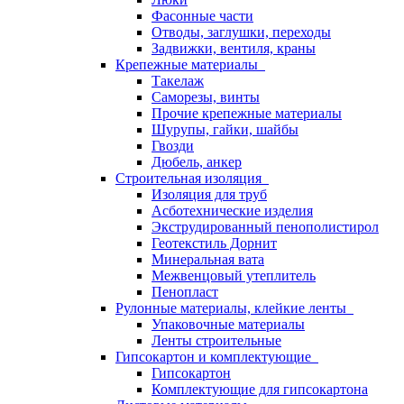
Фасонные части
Отводы, заглушки, переходы
Задвижки, вентиля, краны
Крепежные материалы
Такелаж
Саморезы, винты
Прочие крепежные материалы
Шурупы, гайки, шайбы
Гвозди
Дюбель, анкер
Строительная изоляция
Изоляция для труб
Асботехнические изделия
Экструдированный пенополистирол
Геотекстиль Дорнит
Минеральная вата
Межвенцовый утеплитель
Пенопласт
Рулонные материалы, клейкие ленты
Упаковочные материалы
Ленты строительные
Гипсокартон и комплектующие
Гипсокартон
Комплектующие для гипсокартона