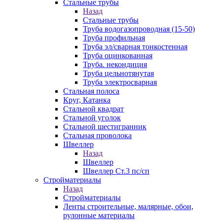
Стальные трубы
Назад
Стальные трубы
Труба водогазопроводная (15-50)
Труба профильная
Труба эл/сварная тонкостенная
Труба оцинкованная
Труба. некондиция
Труба цельнотянутая
Труба электросварная
Стальная полоса
Круг, Катанка
Стальной квадрат
Стальной уголок
Стальной шестигранник
Стальная проволока
Швеллер
Назад
Швеллер
Швеллер Ст.3 пс/сп
Стройматериалы
Назад
Стройматериалы
Ленты строительные, малярные, обои,
рулонные материалы