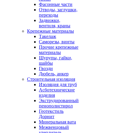
Фасонные части
Отводы, заглушки,
переходы
Задвижки,
вентиля, краны
Крепежные материалы
Такелаж
Саморезы, винты
Прочие крепежные
материалы
Шурупы, гайки,
шайбы
Гвозди
Дюбель, анкер
Строительная изоляция
Изоляция для труб
Асботехнические
изделия
Экструдированный
пенополистирол
Геотекстиль
Дорнит
Минеральная вата
Межвенцовый
утеплитель