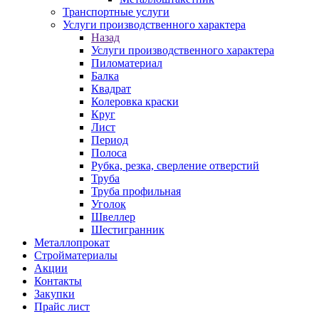
Транспортные услуги
Услуги производственного характера
Назад
Услуги производственного характера
Пиломатериал
Балка
Квадрат
Колеровка краски
Круг
Лист
Период
Полоса
Рубка, резка, сверление отверстий
Труба
Труба профильная
Уголок
Швеллер
Шестигранник
Металлопрокат
Стройматериалы
Акции
Контакты
Закупки
Прайс лист