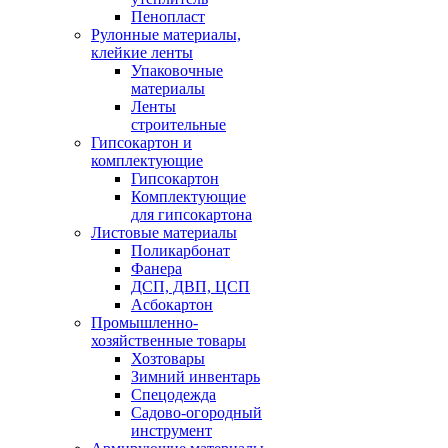
Пенопласт
Рулонные материалы,
клейкие ленты
Упаковочные
материалы
Ленты
строительные
Гипсокартон и
комплектующие
Гипсокартон
Комплектующие
для гипсокартона
Листовые материалы
Поликарбонат
Фанера
ДСП, ДВП, ЦСП
Асбокартон
Промышленно-
хозяйственные товары
Хозтовары
Зимний инвентарь
Спецодежда
Садово-огородный
инструмент