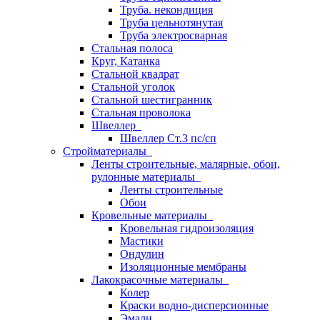
Труба. некондиция
Труба цельнотянутая
Труба электросварная
Стальная полоса
Круг, Катанка
Стальной квадрат
Стальной уголок
Стальной шестигранник
Стальная проволока
Швеллер
Швеллер Ст.3 пс/сп
Стройматериалы
Ленты строительные, малярные, обои,
рулонные материалы
Ленты строительные
Обои
Кровельные материалы
Кровельная гидроизоляция
Мастики
Ондулин
Изоляционные мембраны
Лакокрасочные материалы
Колер
Краски водно-дисперсионные
Эмали