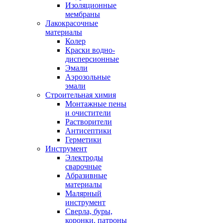
Изоляционные
мембраны
Лакокрасочные
материалы
Колер
Краски водно-
дисперсионные
Эмали
Аэрозольные
эмали
Строительная химия
Монтажные пены
и очистители
Растворители
Антисептики
Герметики
Инструмент
Электроды
сварочные
Абразивные
материалы
Малярный
инструмент
Сверла, буры,
коронки. патроны