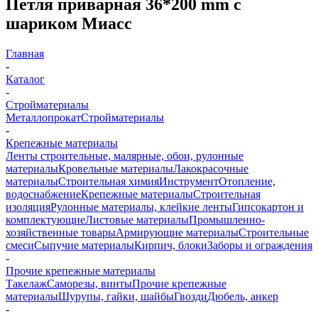
Петля приварная 36*200 mm с
шариком Миасс
Главная
-
Каталог
-
Стройматериалы
Металлопрокат
Стройматериалы
-
Крепежные материалы
Ленты строительные, малярные, обои, рулонные
материалы
Кровельные материалы
Лакокрасочные
материалы
Строительная химия
Инструмент
Отопление,
водоснабжение
Крепежные материалы
Строительная
изоляция
Рулонные материалы, клейкие ленты
Гипсокартон и
комплектующие
Листовые материалы
Промышленно-
хозяйственные товары
Армирующие материалы
Строительные
смеси
Сыпучие материалы
Кирпич, блоки
Заборы и ограждения
-
Прочие крепежные материалы
Такелаж
Саморезы, винты
Прочие крепежные
материалы
Шурупы, гайки, шайбы
Гвозди
Дюбель, анкер
-