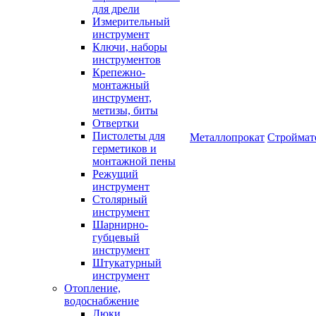
для дрели
Измерительный
инструмент
Ключи, наборы
инструментов
Крепежно-
монтажный
инструмент,
метизы, биты
Отвертки
Пистолеты для
Металлопрокат
Строймат
герметиков и
монтажной пены
Режущий
инструмент
Столярный
инструмент
Шарнирно-
губцевый
инструмент
Штукатурный
инструмент
Отопление,
водоснабжение
Люки