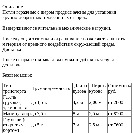
Описание
Петли гаражные с шаром предназначены для установки
крупногабаритных и массивных створок.
Выдерживают значительные механические нагрузки.
Последующая зачистка и окрашивание позволяют защитить
материал от вредного воздействия окружающей среды.
Доставка
После оформления заказа вы сможете добавить услуги
доставки.
Базовые цены:
Тип
Длина
Ширина
Стоимость/
Грузоподъемность
транспорта
кузова
кузова
руб.
Газель
грузовая,
до 1,5 т.
4,2 м
2,06 м
от 2800
удлиненная
Манипулятор
до 3,5 т.
8 м
2,5 м
от 8500
Грузовой (с
открытым
до 5 т.
7 м
2,5 м
от 7600
бортом)