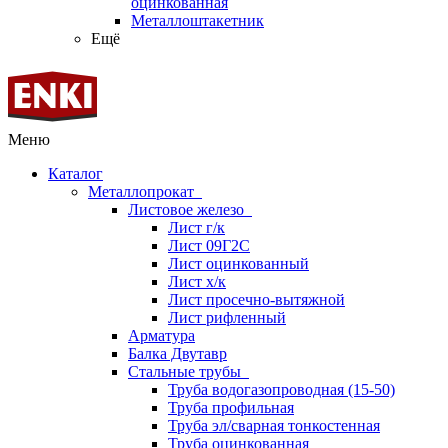
оцинкованная
Металлоштакетник
Ещё
Меню
Каталог
Металлопрокат
Листовое железо
Лист г/к
Лист 09Г2С
Лист оцинкованный
Лист х/к
Лист просечно-вытяжной
Лист рифленный
Арматура
Балка Двутавр
Стальные трубы
Труба водогазопроводная (15-50)
Труба профильная
Труба эл/сварная тонкостенная
Труба оцинкованная