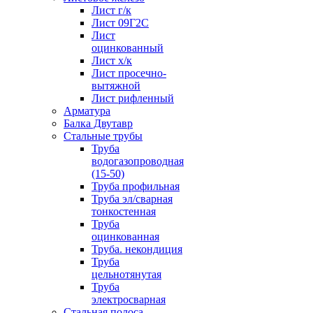
Лист г/к
Лист 09Г2С
Лист
оцинкованный
Лист х/к
Лист просечно-
вытяжной
Лист рифленный
Арматура
Балка Двутавр
Стальные трубы
Труба
водогазопроводная
(15-50)
Труба профильная
Труба эл/сварная
тонкостенная
Труба
оцинкованная
Труба. некондиция
Труба
цельнотянутая
Труба
электросварная
Стальная полоса