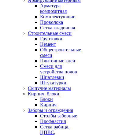
Армирующие материалы
Арматура
композитная
Комплектующие
Проволока
Сетка кладочная
Строительные смеси
Грунтовки
Цемент
Общестроительные
смеси
Плиточные клеи
Смеси для
устройства полов
Шпатлевки
Штукатурки
Сыпучие материалы
Кирпич, блоки
Блоки
Кирпич
Заборы и ограждения
Столбы заборные
Профнастил
Сетка рабица,
ЦПВС,