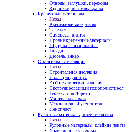
Отводы, заглушки, переходы
Задвижки, вентиля, краны
Крепежные материалы
Назад
Крепежные материалы
Такелаж
Саморезы, винты
Прочие крепежные материалы
Шурупы, гайки, шайбы
Гвозди
Дюбель, анкер
Строительная изоляция
Назад
Строительная изоляция
Изоляция для труб
Асботехнические изделия
Экструдированный пенополистирол
Геотекстиль Дорнит
Минеральная вата
Межвенцовый утеплитель
Пенопласт
Рулонные материалы, клейкие ленты
Назад
Рулонные материалы, клейкие ленты
Упаковочные материалы