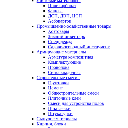
Листовые материалы
Поликарбонат
Фанера
ДСП, ДВП, ЦСП
Асбокартон
Промышленно-хозяйственные товары
Хозтовары
Зимний инвентарь
Спецодежда
Садово-огородный инструмент
Армирующие материалы
Арматура композитная
Комплектующие
Проволока
Сетка кладочная
Строительные смеси
Грунтовки
Цемент
Общестроительные смеси
Плиточные клеи
Смеси для устройства полов
Шпатлевки
Штукатурки
Сыпучие материалы
Кирпич, блоки