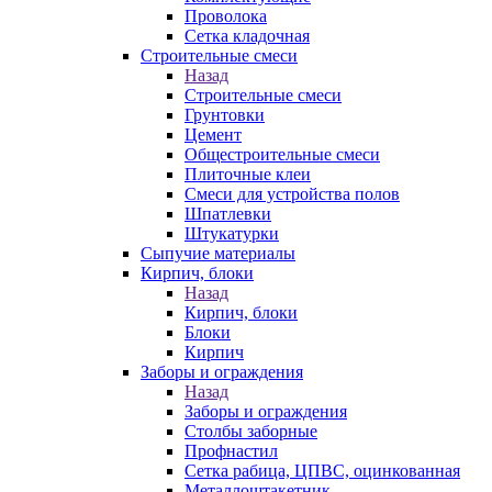
Проволока
Сетка кладочная
Строительные смеси
Назад
Строительные смеси
Грунтовки
Цемент
Общестроительные смеси
Плиточные клеи
Смеси для устройства полов
Шпатлевки
Штукатурки
Сыпучие материалы
Кирпич, блоки
Назад
Кирпич, блоки
Блоки
Кирпич
Заборы и ограждения
Назад
Заборы и ограждения
Столбы заборные
Профнастил
Сетка рабица, ЦПВС, оцинкованная
Металлоштакетник