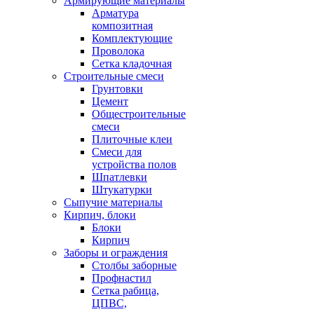
Армирующие материалы
Арматура
композитная
Комплектующие
Проволока
Сетка кладочная
Строительные смеси
Грунтовки
Цемент
Общестроительные
смеси
Плиточные клеи
Смеси для
устройства полов
Шпатлевки
Штукатурки
Сыпучие материалы
Кирпич, блоки
Блоки
Кирпич
Заборы и ограждения
Столбы заборные
Профнастил
Сетка рабица,
ЦПВС,