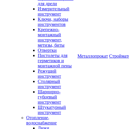
для дрели
Измерительный
инструмент
Ключи, наборы
инструментов
Крепежно-
монтажный
инструмент,
метизы, биты
Отвертки
Пистолеты для
Металлопрокат
Строймат
герметиков и
монтажной пены
Режущий
инструмент
Столярный
инструмент
Шарнирно-
губцевый
инструмент
Штукатурный
инструмент
Отопление,
водоснабжение
Люки