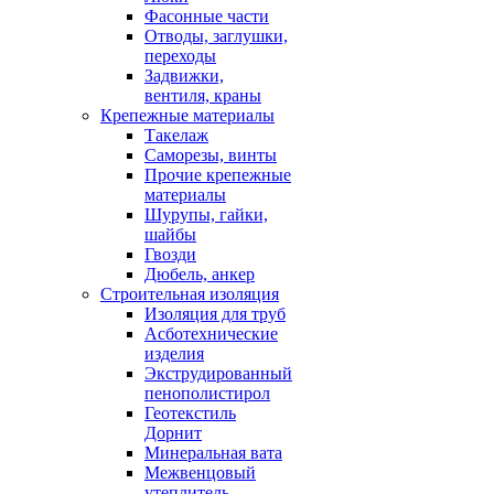
Фасонные части
Отводы, заглушки,
переходы
Задвижки,
вентиля, краны
Крепежные материалы
Такелаж
Саморезы, винты
Прочие крепежные
материалы
Шурупы, гайки,
шайбы
Гвозди
Дюбель, анкер
Строительная изоляция
Изоляция для труб
Асботехнические
изделия
Экструдированный
пенополистирол
Геотекстиль
Дорнит
Минеральная вата
Межвенцовый
утеплитель