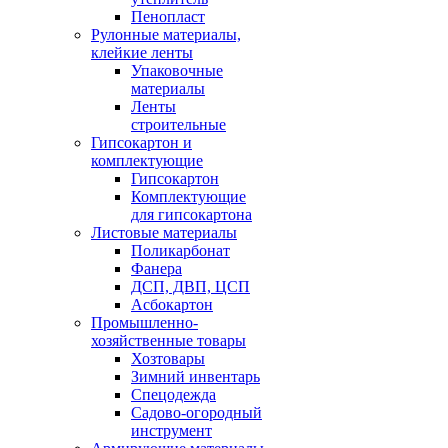
Пенопласт
Рулонные материалы,
клейкие ленты
Упаковочные
материалы
Ленты
строительные
Гипсокартон и
комплектующие
Гипсокартон
Комплектующие
для гипсокартона
Листовые материалы
Поликарбонат
Фанера
ДСП, ДВП, ЦСП
Асбокартон
Промышленно-
хозяйственные товары
Хозтовары
Зимний инвентарь
Спецодежда
Садово-огородный
инструмент