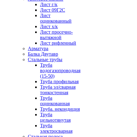
Лист г/к
Лист 09Г2С
Лист
оцинкованный
Лист х/к
Лист просечно-
вытяжной
Лист рифленный
Арматура
Балка Двутавр
Стальные трубы
Труба
водогазопроводная
(15-50)
Труба профильная
Труба эл/сварная
тонкостенная
Труба
оцинкованная
Труба. некондиция
Труба
цельнотянутая
Труба
электросварная
Стальная полоса