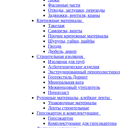
Фасонные части
Отводы, заглушки, переходы
Задвижки, вентиля, краны
Крепежные материалы
Такелаж
Саморезы, винты
Прочие крепежные материалы
Шурупы, гайки, шайбы
Гвозди
Дюбель, анкер
Строительная изоляция
Изоляция для труб
Асботехнические изделия
Экструдированный пенополистирол
Геотекстиль Дорнит
Минеральная вата
Межвенцовый утеплитель
Пенопласт
Рулонные материалы, клейкие ленты
Упаковочные материалы
Ленты строительные
Гипсокартон и комплектующие
Гипсокартон
Комплектующие для гипсокартона