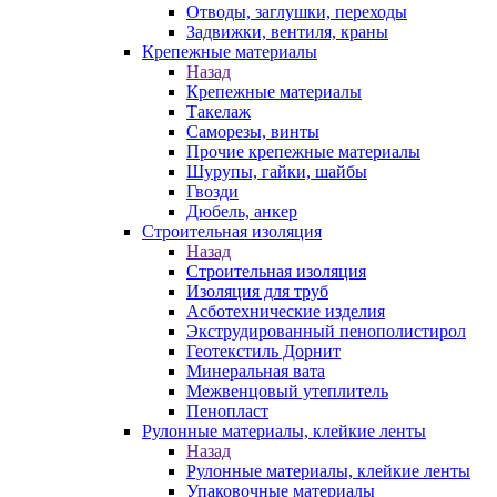
Отводы, заглушки, переходы
Задвижки, вентиля, краны
Крепежные материалы
Назад
Крепежные материалы
Такелаж
Саморезы, винты
Прочие крепежные материалы
Шурупы, гайки, шайбы
Гвозди
Дюбель, анкер
Строительная изоляция
Назад
Строительная изоляция
Изоляция для труб
Асботехнические изделия
Экструдированный пенополистирол
Геотекстиль Дорнит
Минеральная вата
Межвенцовый утеплитель
Пенопласт
Рулонные материалы, клейкие ленты
Назад
Рулонные материалы, клейкие ленты
Упаковочные материалы