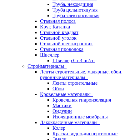
Труба. некондиция
Труба цельнотянутая
Труба электросварная
Стальная полоса
Круг, Катанка
Стальной квадрат
Стальной уголок
Стальной шестигранник
Стальная проволока
Швеллер
Швеллер Ст.3 пс/сп
Стройматериалы
Ленты строительные, малярные, обои,
рулонные материалы
Ленты строительные
Обои
Кровельные материалы
Кровельная гидроизоляция
Мастики
Ондулин
Изоляционные мембраны
Лакокрасочные материалы
Колер
Краски водно-дисперсионные
Эмали