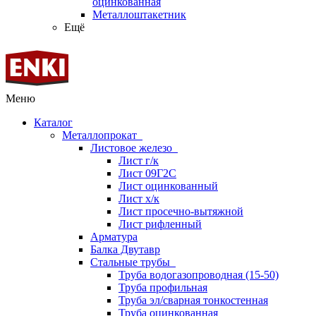
оцинкованная
Металлоштакетник
Ещё
Меню
Каталог
Металлопрокат
Листовое железо
Лист г/к
Лист 09Г2С
Лист оцинкованный
Лист х/к
Лист просечно-вытяжной
Лист рифленный
Арматура
Балка Двутавр
Стальные трубы
Труба водогазопроводная (15-50)
Труба профильная
Труба эл/сварная тонкостенная
Труба оцинкованная