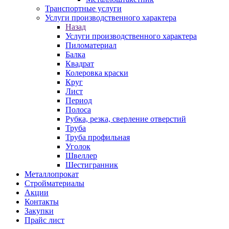
Транспортные услуги
Услуги производственного характера
Назад
Услуги производственного характера
Пиломатериал
Балка
Квадрат
Колеровка краски
Круг
Лист
Период
Полоса
Рубка, резка, сверление отверстий
Труба
Труба профильная
Уголок
Швеллер
Шестигранник
Металлопрокат
Стройматериалы
Акции
Контакты
Закупки
Прайс лист