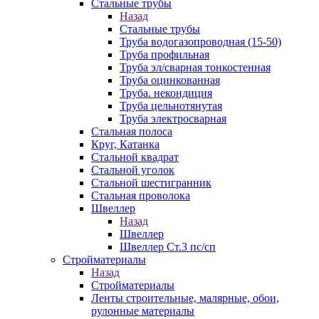
Стальные трубы
Назад
Стальные трубы
Труба водогазопроводная (15-50)
Труба профильная
Труба эл/сварная тонкостенная
Труба оцинкованная
Труба. некондиция
Труба цельнотянутая
Труба электросварная
Стальная полоса
Круг, Катанка
Стальной квадрат
Стальной уголок
Стальной шестигранник
Стальная проволока
Швеллер
Назад
Швеллер
Швеллер Ст.3 пс/сп
Стройматериалы
Назад
Стройматериалы
Ленты строительные, малярные, обои,
рулонные материалы