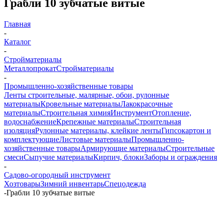
Грабли 10 зубчатые витые
Главная
-
Каталог
-
Стройматериалы
Металлопрокат
Стройматериалы
-
Промышленно-хозяйственные товары
Ленты строительные, малярные, обои, рулонные
материалы
Кровельные материалы
Лакокрасочные
материалы
Строительная химия
Инструмент
Отопление,
водоснабжение
Крепежные материалы
Строительная
изоляция
Рулонные материалы, клейкие ленты
Гипсокартон и
комплектующие
Листовые материалы
Промышленно-
хозяйственные товары
Армирующие материалы
Строительные
смеси
Сыпучие материалы
Кирпич, блоки
Заборы и ограждения
-
Садово-огородный инструмент
Хозтовары
Зимний инвентарь
Спецодежда
-
Грабли 10 зубчатые витые