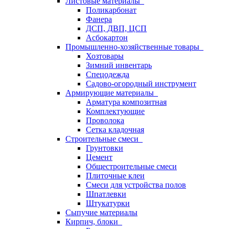
Листовые материалы
Поликарбонат
Фанера
ДСП, ДВП, ЦСП
Асбокартон
Промышленно-хозяйственные товары
Хозтовары
Зимний инвентарь
Спецодежда
Садово-огородный инструмент
Армирующие материалы
Арматура композитная
Комплектующие
Проволока
Сетка кладочная
Строительные смеси
Грунтовки
Цемент
Общестроительные смеси
Плиточные клеи
Смеси для устройства полов
Шпатлевки
Штукатурки
Сыпучие материалы
Кирпич, блоки