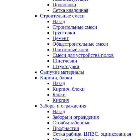
Проволока
Сетка кладочная
Строительные смеси
Назад
Строительные смеси
Грунтовки
Цемент
Общестроительные смеси
Плиточные клеи
Смеси для устройства полов
Шпатлевки
Штукатурки
Сыпучие материалы
Кирпич, блоки
Назад
Кирпич, блоки
Блоки
Кирпич
Заборы и ограждения
Назад
Заборы и ограждения
Столбы заборные
Профнастил
Сетка рабица, ЦПВС, оцинкованная
Металлоштакетник