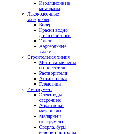
Изоляционные
мембраны
Лакокрасочные
материалы
Колер
Краски водно-
дисперсионные
Эмали
Аэрозольные
эмали
Строительная химия
Монтажные пены
и очистители
Растворители
Антисептики
Герметики
Инструмент
Электроды
сварочные
Абразивные
материалы
Малярный
инструмент
Сверла, буры,
коронки. патроны