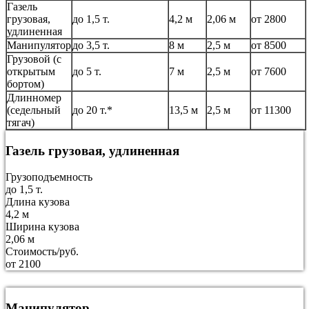
Газель
грузовая,
до 1,5 т.
4,2 м
2,06 м
от 2800
удлиненная
Манипулятор
до 3,5 т.
8 м
2,5 м
от 8500
Грузовой (с
открытым
до 5 т.
7 м
2,5 м
от 7600
бортом)
Длинномер
(седельный
до 20 т.*
13,5 м
2,5 м
от 11300
тягач)
Газель грузовая, удлиненная
Грузоподъемность
до 1,5 т.
Длина кузова
4,2 м
Ширина кузова
2,06 м
Стоимость/руб.
от 2100
Манипулятор