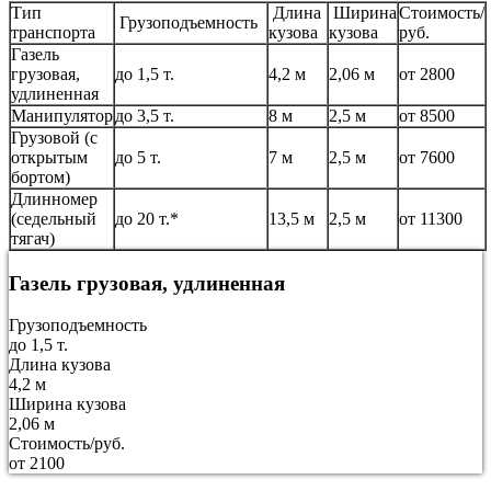
Тип
Длина
Ширина
Стоимость/
Грузоподъемность
транспорта
кузова
кузова
руб.
Газель
грузовая,
до 1,5 т.
4,2 м
2,06 м
от 2800
удлиненная
Манипулятор
до 3,5 т.
8 м
2,5 м
от 8500
Грузовой (с
открытым
до 5 т.
7 м
2,5 м
от 7600
бортом)
Длинномер
(седельный
до 20 т.*
13,5 м
2,5 м
от 11300
тягач)
Газель грузовая, удлиненная
Грузоподъемность
до 1,5 т.
Длина кузова
4,2 м
Ширина кузова
2,06 м
Стоимость/руб.
от 2100