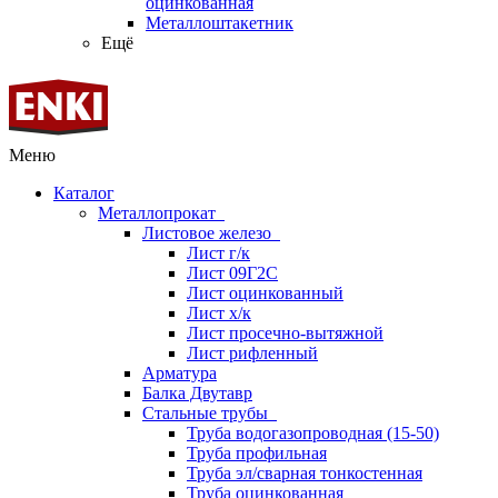
оцинкованная
Металлоштакетник
Ещё
Меню
Каталог
Металлопрокат
Листовое железо
Лист г/к
Лист 09Г2С
Лист оцинкованный
Лист х/к
Лист просечно-вытяжной
Лист рифленный
Арматура
Балка Двутавр
Стальные трубы
Труба водогазопроводная (15-50)
Труба профильная
Труба эл/сварная тонкостенная
Труба оцинкованная