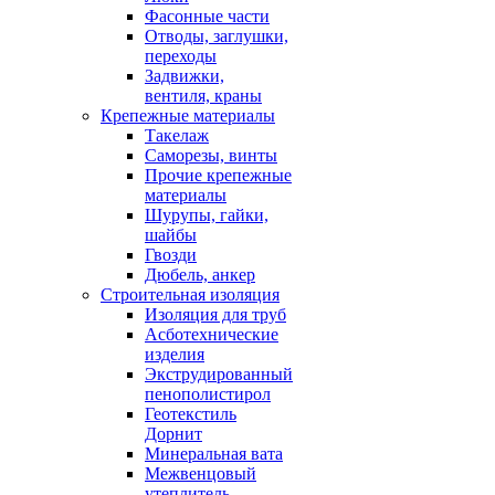
Фасонные части
Отводы, заглушки,
переходы
Задвижки,
вентиля, краны
Крепежные материалы
Такелаж
Саморезы, винты
Прочие крепежные
материалы
Шурупы, гайки,
шайбы
Гвозди
Дюбель, анкер
Строительная изоляция
Изоляция для труб
Асботехнические
изделия
Экструдированный
пенополистирол
Геотекстиль
Дорнит
Минеральная вата
Межвенцовый
утеплитель