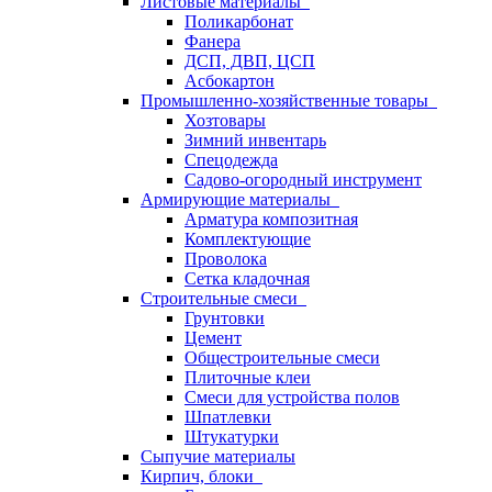
Листовые материалы
Поликарбонат
Фанера
ДСП, ДВП, ЦСП
Асбокартон
Промышленно-хозяйственные товары
Хозтовары
Зимний инвентарь
Спецодежда
Садово-огородный инструмент
Армирующие материалы
Арматура композитная
Комплектующие
Проволока
Сетка кладочная
Строительные смеси
Грунтовки
Цемент
Общестроительные смеси
Плиточные клеи
Смеси для устройства полов
Шпатлевки
Штукатурки
Сыпучие материалы
Кирпич, блоки