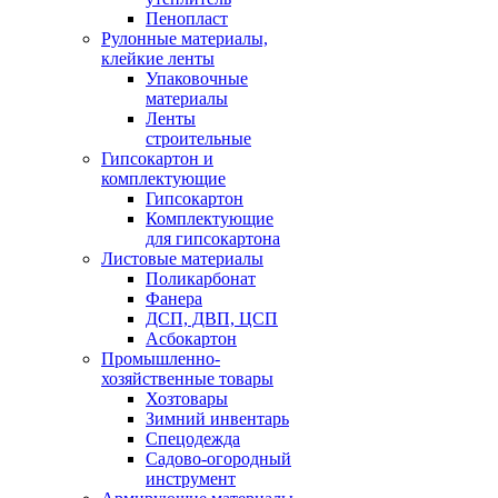
Пенопласт
Рулонные материалы,
клейкие ленты
Упаковочные
материалы
Ленты
строительные
Гипсокартон и
комплектующие
Гипсокартон
Комплектующие
для гипсокартона
Листовые материалы
Поликарбонат
Фанера
ДСП, ДВП, ЦСП
Асбокартон
Промышленно-
хозяйственные товары
Хозтовары
Зимний инвентарь
Спецодежда
Садово-огородный
инструмент