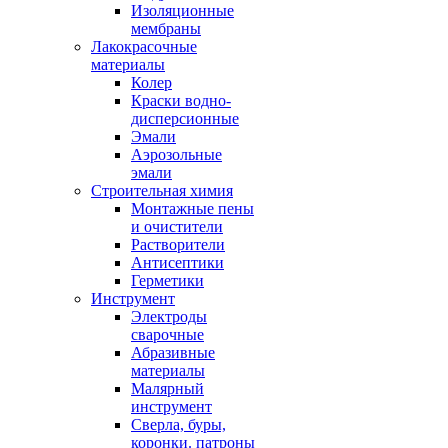
Изоляционные
мембраны
Лакокрасочные
материалы
Колер
Краски водно-
дисперсионные
Эмали
Аэрозольные
эмали
Строительная химия
Монтажные пены
и очистители
Растворители
Антисептики
Герметики
Инструмент
Электроды
сварочные
Абразивные
материалы
Малярный
инструмент
Сверла, буры,
коронки. патроны