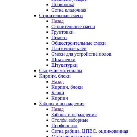
Проволока
Сетка кладочная
Строительные смеси
Назад
Строительные смеси
Грунтовки
Цемент
Общестроительные смеси
Плиточные клеи
Смеси для устройства полов
Шпатлевки
Штукатурки
Сыпучие материалы
Кирпич, блоки
Назад
Кирпич, блоки
Блоки
Кирпич
Заборы и ограждения
Назад
Заборы и ограждения
Столбы заборные
Профнастил
Сетка рабица, ЦПВС, оцинкованная
Металлоштакетник