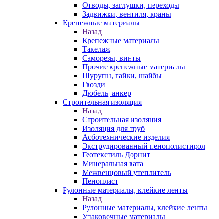
Отводы, заглушки, переходы
Задвижки, вентиля, краны
Крепежные материалы
Назад
Крепежные материалы
Такелаж
Саморезы, винты
Прочие крепежные материалы
Шурупы, гайки, шайбы
Гвозди
Дюбель, анкер
Строительная изоляция
Назад
Строительная изоляция
Изоляция для труб
Асботехнические изделия
Экструдированный пенополистирол
Геотекстиль Дорнит
Минеральная вата
Межвенцовый утеплитель
Пенопласт
Рулонные материалы, клейкие ленты
Назад
Рулонные материалы, клейкие ленты
Упаковочные материалы