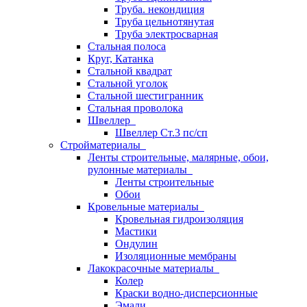
Труба. некондиция
Труба цельнотянутая
Труба электросварная
Стальная полоса
Круг, Катанка
Стальной квадрат
Стальной уголок
Стальной шестигранник
Стальная проволока
Швеллер
Швеллер Ст.3 пс/сп
Стройматериалы
Ленты строительные, малярные, обои,
рулонные материалы
Ленты строительные
Обои
Кровельные материалы
Кровельная гидроизоляция
Мастики
Ондулин
Изоляционные мембраны
Лакокрасочные материалы
Колер
Краски водно-дисперсионные
Эмали