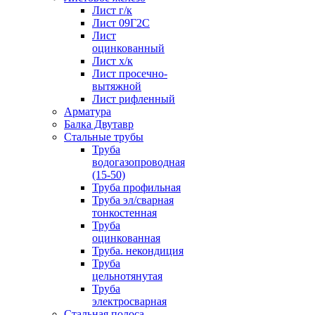
Лист г/к
Лист 09Г2С
Лист
оцинкованный
Лист х/к
Лист просечно-
вытяжной
Лист рифленный
Арматура
Балка Двутавр
Стальные трубы
Труба
водогазопроводная
(15-50)
Труба профильная
Труба эл/сварная
тонкостенная
Труба
оцинкованная
Труба. некондиция
Труба
цельнотянутая
Труба
электросварная
Стальная полоса