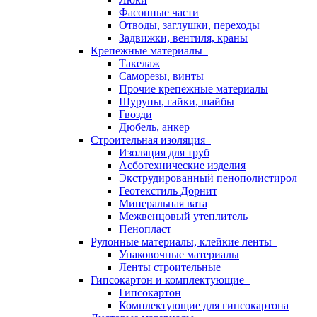
Фасонные части
Отводы, заглушки, переходы
Задвижки, вентиля, краны
Крепежные материалы
Такелаж
Саморезы, винты
Прочие крепежные материалы
Шурупы, гайки, шайбы
Гвозди
Дюбель, анкер
Строительная изоляция
Изоляция для труб
Асботехнические изделия
Экструдированный пенополистирол
Геотекстиль Дорнит
Минеральная вата
Межвенцовый утеплитель
Пенопласт
Рулонные материалы, клейкие ленты
Упаковочные материалы
Ленты строительные
Гипсокартон и комплектующие
Гипсокартон
Комплектующие для гипсокартона