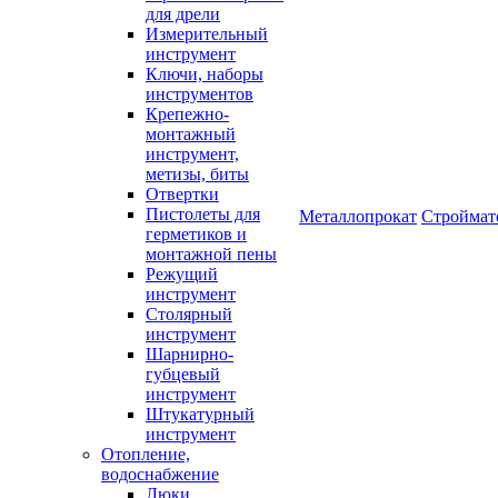
для дрели
Измерительный
инструмент
Ключи, наборы
инструментов
Крепежно-
монтажный
инструмент,
метизы, биты
Отвертки
Пистолеты для
Металлопрокат
Строймат
герметиков и
монтажной пены
Режущий
инструмент
Столярный
инструмент
Шарнирно-
губцевый
инструмент
Штукатурный
инструмент
Отопление,
водоснабжение
Люки