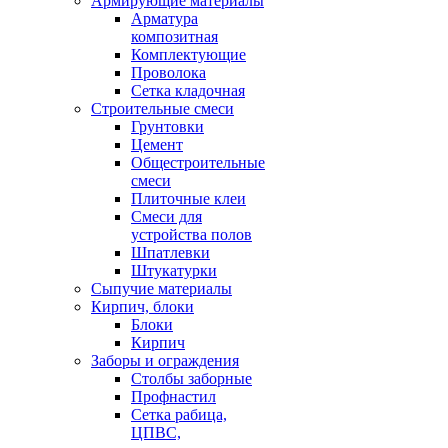
Армирующие материалы
Арматура
композитная
Комплектующие
Проволока
Сетка кладочная
Строительные смеси
Грунтовки
Цемент
Общестроительные
смеси
Плиточные клеи
Смеси для
устройства полов
Шпатлевки
Штукатурки
Сыпучие материалы
Кирпич, блоки
Блоки
Кирпич
Заборы и ограждения
Столбы заборные
Профнастил
Сетка рабица,
ЦПВС,