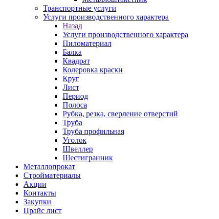
Транспортные услуги
Услуги производственного характера
Назад
Услуги производственного характера
Пиломатериал
Балка
Квадрат
Колеровка краски
Круг
Лист
Период
Полоса
Рубка, резка, сверление отверстий
Труба
Труба профильная
Уголок
Швеллер
Шестигранник
Металлопрокат
Стройматериалы
Акции
Контакты
Закупки
Прайс лист