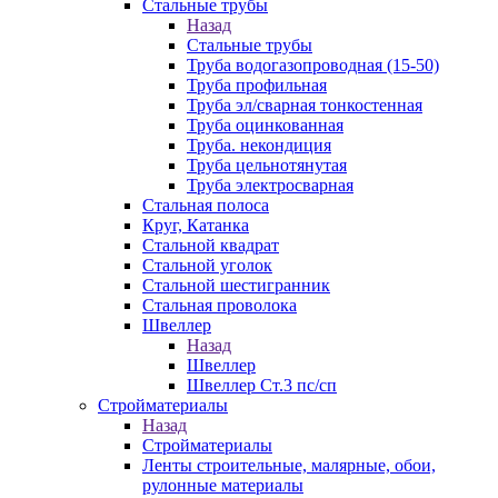
Стальные трубы
Назад
Стальные трубы
Труба водогазопроводная (15-50)
Труба профильная
Труба эл/сварная тонкостенная
Труба оцинкованная
Труба. некондиция
Труба цельнотянутая
Труба электросварная
Стальная полоса
Круг, Катанка
Стальной квадрат
Стальной уголок
Стальной шестигранник
Стальная проволока
Швеллер
Назад
Швеллер
Швеллер Ст.3 пс/сп
Стройматериалы
Назад
Стройматериалы
Ленты строительные, малярные, обои,
рулонные материалы