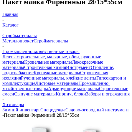
Пакет майка Фирменный 28/15*55см
Главная
-
Каталог
-
Стройматериалы
Металлопрокат
Стройматериалы
-
Промышленно-хозяйственные товары
Ленты строительные, малярные, обои, рулонные
материалы
Кровельные материалы
Лакокрасочные
материалы
Строительная химия
Инструмент
Отопление,
водоснабжение
Крепежные материалы
Строительная
изоляция
Рулонные материалы, клейкие ленты
Гипсокартон и
комплектующие
Листовые материалы
Промышленно-
хозяйственные товары
Армирующие материалы
Строительные
смеси
Сыпучие материалы
Кирпич, блоки
Заборы и ограждения
-
Хозтовары
Зимний инвентарь
Спецодежда
Садово-огородный инструмент
-
Пакет майка Фирменный 28/15*55см