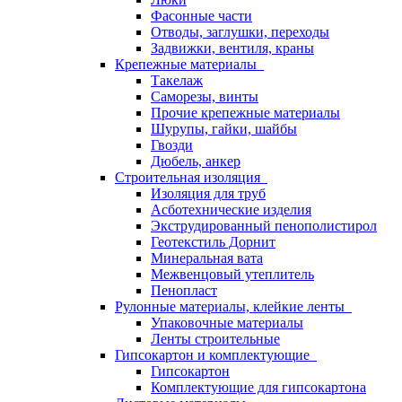
Фасонные части
Отводы, заглушки, переходы
Задвижки, вентиля, краны
Крепежные материалы
Такелаж
Саморезы, винты
Прочие крепежные материалы
Шурупы, гайки, шайбы
Гвозди
Дюбель, анкер
Строительная изоляция
Изоляция для труб
Асботехнические изделия
Экструдированный пенополистирол
Геотекстиль Дорнит
Минеральная вата
Межвенцовый утеплитель
Пенопласт
Рулонные материалы, клейкие ленты
Упаковочные материалы
Ленты строительные
Гипсокартон и комплектующие
Гипсокартон
Комплектующие для гипсокартона