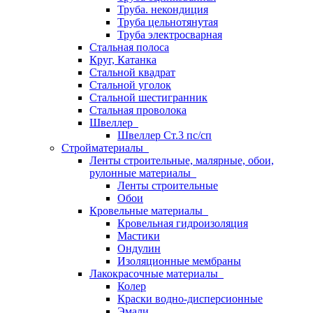
Труба. некондиция
Труба цельнотянутая
Труба электросварная
Стальная полоса
Круг, Катанка
Стальной квадрат
Стальной уголок
Стальной шестигранник
Стальная проволока
Швеллер
Швеллер Ст.3 пс/сп
Стройматериалы
Ленты строительные, малярные, обои,
рулонные материалы
Ленты строительные
Обои
Кровельные материалы
Кровельная гидроизоляция
Мастики
Ондулин
Изоляционные мембраны
Лакокрасочные материалы
Колер
Краски водно-дисперсионные
Эмали