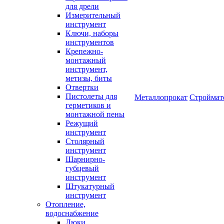
для дрели
Измерительный
инструмент
Ключи, наборы
инструментов
Крепежно-
монтажный
инструмент,
метизы, биты
Отвертки
Пистолеты для
Металлопрокат
Строймат
герметиков и
монтажной пены
Режущий
инструмент
Столярный
инструмент
Шарнирно-
губцевый
инструмент
Штукатурный
инструмент
Отопление,
водоснабжение
Люки