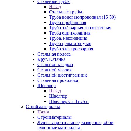
Стальные трубы
Назад
Стальные трубы
Труба водогазопроводная (15-50)
Труба профильная
Труба эл/сварная тонкостенная
Труба оцинкованная
Труба. некондиция
Труба цельнотянутая
Труба электросварная
Стальная полоса
Круг, Катанка
Стальной квадрат
Стальной уголок
Стальной шестигранник
Стальная проволока
Швеллер
Назад
Швеллер
Швеллер Ст.3 пс/сп
Стройматериалы
Назад
Стройматериалы
Ленты строительные, малярные, обои,
рулонные материалы