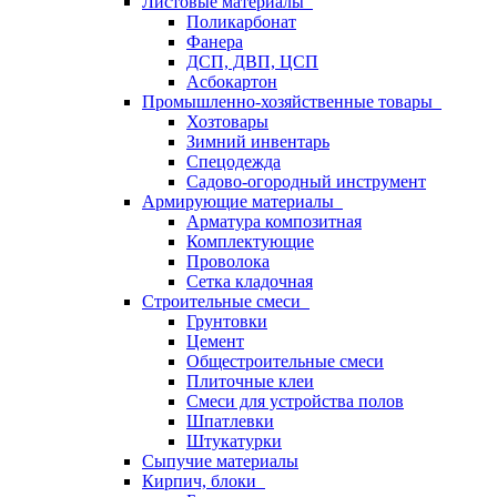
Листовые материалы
Поликарбонат
Фанера
ДСП, ДВП, ЦСП
Асбокартон
Промышленно-хозяйственные товары
Хозтовары
Зимний инвентарь
Спецодежда
Садово-огородный инструмент
Армирующие материалы
Арматура композитная
Комплектующие
Проволока
Сетка кладочная
Строительные смеси
Грунтовки
Цемент
Общестроительные смеси
Плиточные клеи
Смеси для устройства полов
Шпатлевки
Штукатурки
Сыпучие материалы
Кирпич, блоки