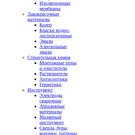
Изоляционные
мембраны
Лакокрасочные
материалы
Колер
Краски водно-
дисперсионные
Эмали
Аэрозольные
эмали
Строительная химия
Монтажные пены
и очистители
Растворители
Антисептики
Герметики
Инструмент
Электроды
сварочные
Абразивные
материалы
Малярный
инструмент
Сверла, буры,
коронки. патроны