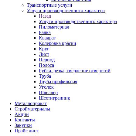
Транспортные услуги
Услуги производственного характера
Назад
Услуги производственного характера
Пиломатериал
Балка
Квадрат
Колеровка краски
Круг
Лист
Период
Полоса
Рубка, резка, сверление отверстий
Труба
Труба профильная
Уголок
Швеллер
Шестигранник
Металлопрокат
Стройматериалы
Акции
Контакты
Закупки
Прайс лист