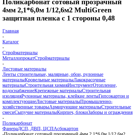
Поликарбонат сотовый прозрачный
4мм 2,1*6,0м 1/12,6м2 MultiGreen
защитная пленка с 1 стороны 0,48
Главная
-
Каталог
-
Стройматериалы
Металлопрокат
Стройматериалы
-
Листовые материалы
Ленты строительные, малярные, обои, рулонные
материалы
Кровельные материалы
Лакокрасочные
материалы
Строительная химия
Инструмент
Отопление,
водоснабжение
Крепежные материалы
Строительная
изоляция
Рулонные материалы, клейкие ленты
Гипсокартон и
комплектующие
Листовые материалы
Промышленно-
хозяйственные товары
Армирующие материалы
Строительные
смеси
Сыпучие материалы
Кирпич, блоки
Заборы и ограждения
-
Поликарбонат
Фанера
ДСП, ДВП, ЦСП
Асбокартон
-
Поликарбонат сотовый прозрачный 4мм 2,1*6,0м 1/12,6м2