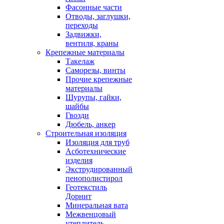
Фасонные части
Отводы, заглушки,
переходы
Задвижки,
вентиля, краны
Крепежные материалы
Такелаж
Саморезы, винты
Прочие крепежные
материалы
Шурупы, гайки,
шайбы
Гвозди
Дюбель, анкер
Строительная изоляция
Изоляция для труб
Асботехнические
изделия
Экструдированный
пенополистирол
Геотекстиль
Дорнит
Минеральная вата
Межвенцовый
утеплитель