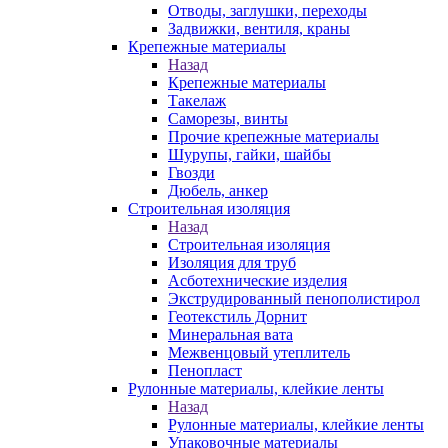
Отводы, заглушки, переходы
Задвижки, вентиля, краны
Крепежные материалы
Назад
Крепежные материалы
Такелаж
Саморезы, винты
Прочие крепежные материалы
Шурупы, гайки, шайбы
Гвозди
Дюбель, анкер
Строительная изоляция
Назад
Строительная изоляция
Изоляция для труб
Асботехнические изделия
Экструдированный пенополистирол
Геотекстиль Дорнит
Минеральная вата
Межвенцовый утеплитель
Пенопласт
Рулонные материалы, клейкие ленты
Назад
Рулонные материалы, клейкие ленты
Упаковочные материалы