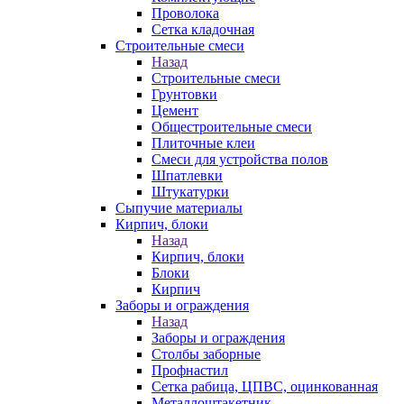
Проволока
Сетка кладочная
Строительные смеси
Назад
Строительные смеси
Грунтовки
Цемент
Общестроительные смеси
Плиточные клеи
Смеси для устройства полов
Шпатлевки
Штукатурки
Сыпучие материалы
Кирпич, блоки
Назад
Кирпич, блоки
Блоки
Кирпич
Заборы и ограждения
Назад
Заборы и ограждения
Столбы заборные
Профнастил
Сетка рабица, ЦПВС, оцинкованная
Металлоштакетник