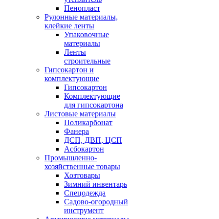
Пенопласт
Рулонные материалы,
клейкие ленты
Упаковочные
материалы
Ленты
строительные
Гипсокартон и
комплектующие
Гипсокартон
Комплектующие
для гипсокартона
Листовые материалы
Поликарбонат
Фанера
ДСП, ДВП, ЦСП
Асбокартон
Промышленно-
хозяйственные товары
Хозтовары
Зимний инвентарь
Спецодежда
Садово-огородный
инструмент