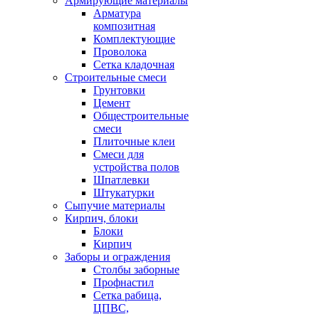
Армирующие материалы
Арматура
композитная
Комплектующие
Проволока
Сетка кладочная
Строительные смеси
Грунтовки
Цемент
Общестроительные
смеси
Плиточные клеи
Смеси для
устройства полов
Шпатлевки
Штукатурки
Сыпучие материалы
Кирпич, блоки
Блоки
Кирпич
Заборы и ограждения
Столбы заборные
Профнастил
Сетка рабица,
ЦПВС,