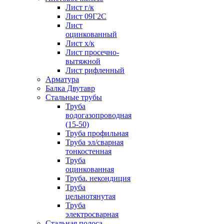
Лист г/к
Лист 09Г2С
Лист
оцинкованный
Лист х/к
Лист просечно-
вытяжной
Лист рифленный
Арматура
Балка Двутавр
Стальные трубы
Труба
водогазопроводная
(15-50)
Труба профильная
Труба эл/сварная
тонкостенная
Труба
оцинкованная
Труба. некондиция
Труба
цельнотянутая
Труба
электросварная
Стальная полоса