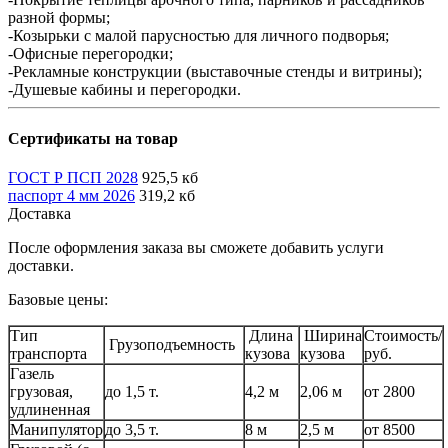
разной формы;
-Козырьки с малой парусностью для личного подворья;
-Офисные перегородки;
-Рекламные конструкции (выставочные стенды и витрины);
-Душевые кабины и перегородки.
Сертификаты на товар
ГОСТ Р ПСП 2028
925,5 кб
паспорт 4 мм 2026
319,2 кб
Доставка
После оформления заказа вы сможете добавить услуги
доставки.
Базовые цены:
Тип
Длина
Ширина
Стоимость/
Грузоподъемность
транспорта
кузова
кузова
руб.
Газель
грузовая,
до 1,5 т.
4,2 м
2,06 м
от 2800
удлиненная
Манипулятор
до 3,5 т.
8 м
2,5 м
от 8500