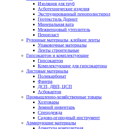
Изоляция для труб
Асботехнические изделия
Экструдированный пенополистирол
Геотекстиль Дорнит
Минеральная вата
Межвенцовый утеплитель
Пенопласт
Рулонные материалы, клейкие ленты
Упаковочные материалы
Ленты строительные
Гипсокартон и комплектующие
Гипсокартон
Комплектующие для гипсокартона
Листовые материалы
Поликарбонат
Фанера
ДСП, ДВП, ЦСП
Асбокартон
Промышленно-хозяйственные товары
Хозтовары
Зимний инвентарь
Спецодежда
Садово-огородный инструмент
Армирующие материалы
Арматура композитная