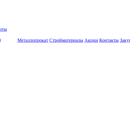
биты
ы
Металлопрокат
Стройматериалы
Акции
Контакты
Заку