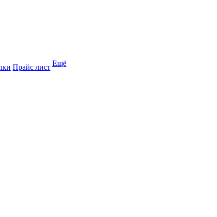
Ещё
пки
Прайс лист