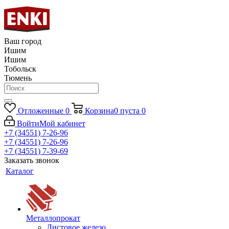
Ваш город
Ишим
Ишим
Тобольск
Тюмень
Отложенные
0
Корзина
0
пуста
0
Войти
Мой кабинет
+7 (34551) 7-26-96
+7 (34551) 7-26-96
+7 (34551) 7-39-69
Заказать звонок
Каталог
Металлопрокат
Листовое железо