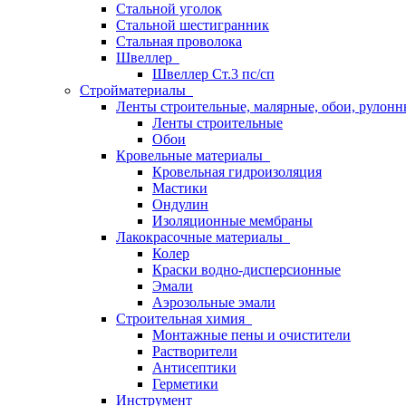
Стальной уголок
Стальной шестигранник
Стальная проволока
Швеллер
Швеллер Ст.3 пс/сп
Стройматериалы
Ленты строительные, малярные, обои, рулон
Ленты строительные
Обои
Кровельные материалы
Кровельная гидроизоляция
Мастики
Ондулин
Изоляционные мембраны
Лакокрасочные материалы
Колер
Краски водно-дисперсионные
Эмали
Аэрозольные эмали
Строительная химия
Монтажные пены и очистители
Растворители
Антисептики
Герметики
Инструмент