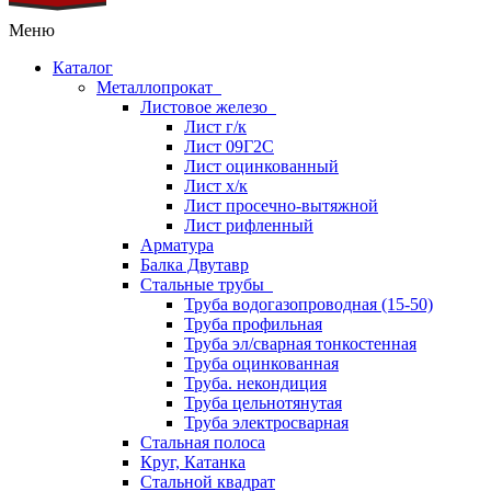
Меню
Каталог
Металлопрокат
Листовое железо
Лист г/к
Лист 09Г2С
Лист оцинкованный
Лист х/к
Лист просечно-вытяжной
Лист рифленный
Арматура
Балка Двутавр
Стальные трубы
Труба водогазопроводная (15-50)
Труба профильная
Труба эл/сварная тонкостенная
Труба оцинкованная
Труба. некондиция
Труба цельнотянутая
Труба электросварная
Стальная полоса
Круг, Катанка
Стальной квадрат