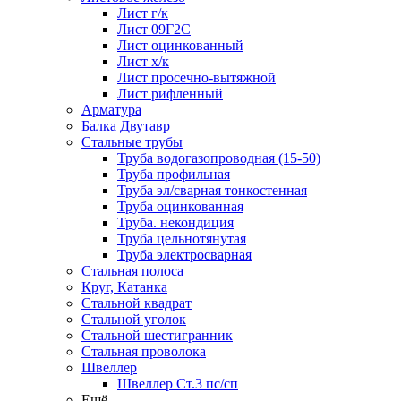
Лист г/к
Лист 09Г2С
Лист оцинкованный
Лист х/к
Лист просечно-вытяжной
Лист рифленный
Арматура
Балка Двутавр
Стальные трубы
Труба водогазопроводная (15-50)
Труба профильная
Труба эл/сварная тонкостенная
Труба оцинкованная
Труба. некондиция
Труба цельнотянутая
Труба электросварная
Стальная полоса
Круг, Катанка
Стальной квадрат
Стальной уголок
Стальной шестигранник
Стальная проволока
Швеллер
Швеллер Ст.3 пс/сп
Ещё