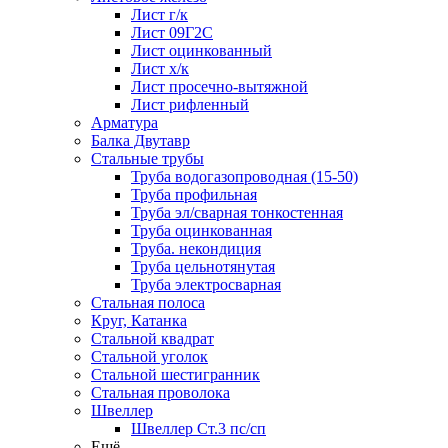
Лист г/к
Лист 09Г2С
Лист оцинкованный
Лист х/к
Лист просечно-вытяжной
Лист рифленный
Арматура
Балка Двутавр
Стальные трубы
Труба водогазопроводная (15-50)
Труба профильная
Труба эл/сварная тонкостенная
Труба оцинкованная
Труба. некондиция
Труба цельнотянутая
Труба электросварная
Стальная полоса
Круг, Катанка
Стальной квадрат
Стальной уголок
Стальной шестигранник
Стальная проволока
Швеллер
Швеллер Ст.3 пс/сп
Ещё