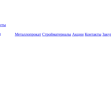
биты
ы
Металлопрокат
Стройматериалы
Акции
Контакты
Заку