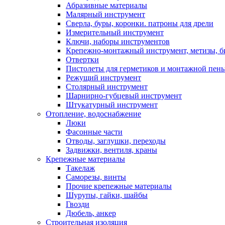
Абразивные материалы
Малярный инструмент
Сверла, буры, коронки. патроны для дрели
Измерительный инструмент
Ключи, наборы инструментов
Крепежно-монтажный инструмент, метизы, 
Отвертки
Пистолеты для герметиков и монтажной пен
Режущий инструмент
Столярный инструмент
Шарнирно-губцевый инструмент
Штукатурный инструмент
Отопление, водоснабжение
Люки
Фасонные части
Отводы, заглушки, переходы
Задвижки, вентиля, краны
Крепежные материалы
Такелаж
Саморезы, винты
Прочие крепежные материалы
Шурупы, гайки, шайбы
Гвозди
Дюбель, анкер
Строительная изоляция