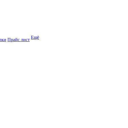
Ещё
пки
Прайс лист