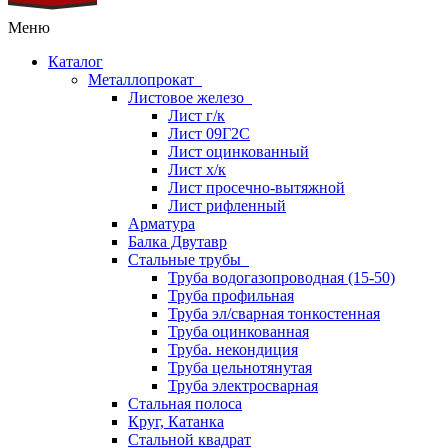
Меню
Каталог
Металлопрокат
Листовое железо
Лист г/к
Лист 09Г2С
Лист оцинкованный
Лист х/к
Лист просечно-вытяжной
Лист рифленный
Арматура
Балка Двутавр
Стальные трубы
Труба водогазопроводная (15-50)
Труба профильная
Труба эл/сварная тонкостенная
Труба оцинкованная
Труба. некондиция
Труба цельнотянутая
Труба электросварная
Стальная полоса
Круг, Катанка
Стальной квадрат