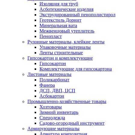
Изоляция для труб
Асботехнические изделия
Экструдированный пенополистирол
Геотекстиль Дорнит
Минеральная вата
Межвенцовый утеплитель
Пенопласт
Рулонные материалы, клейкие ленты
Упаковочные материалы
Ленты строительные
Гипсокартон и комплектующие
Гипсокартон
Комплектующие для гипсокартона
Листовые материалы
Поликарбонат
Фанера
ДСП, ДВП, ЦСП
Асбокартон
Промышленно-хозяйственные товары
Хозтовары
Зимний инвентарь
Спецодежда
Садово-огородный инструмент
Армирующие материалы
Арматура композитная