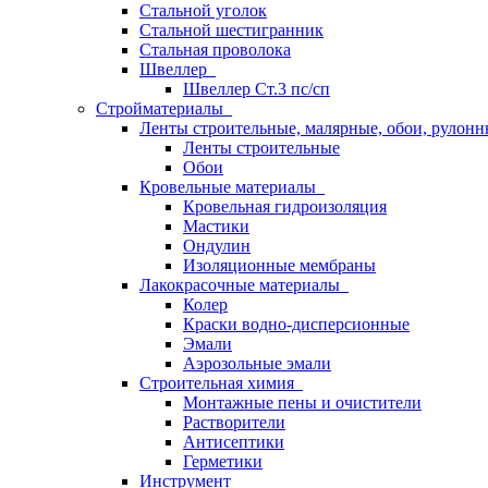
Стальной уголок
Стальной шестигранник
Стальная проволока
Швеллер
Швеллер Ст.3 пс/сп
Стройматериалы
Ленты строительные, малярные, обои, рулон
Ленты строительные
Обои
Кровельные материалы
Кровельная гидроизоляция
Мастики
Ондулин
Изоляционные мембраны
Лакокрасочные материалы
Колер
Краски водно-дисперсионные
Эмали
Аэрозольные эмали
Строительная химия
Монтажные пены и очистители
Растворители
Антисептики
Герметики
Инструмент