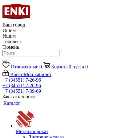
Ваш город
Ишим
Ишим
Тобольск
Тюмень
Отложенные
0
Корзина
0
пуста
0
Войти
Мой кабинет
+7 (34551) 7-26-96
+7 (34551) 7-26-96
+7 (34551) 7-39-69
Заказать звонок
Каталог
Металлопрокат
Листовое железо